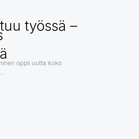
rttuu työssä –
s
a
sä
inen oppii uutta koko
..