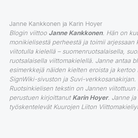
Janne Kankkonen ja Karin Hoyer
Blogin viittoo
Janne Kankkonen
. Hän on ku
monikielisestä perheestä ja toimii arjessaan 
viitotulla kielellä – suomenruotsalaisella, suo
ruotsalaisella viittomakielellä. Janne antaa 
esimerkkejä näiden kielten eroista ja kertoo 
SignWiki-sivuston ja Suvi-verkkosanakirjan.
Ruotsinkielisen tekstin on Jannen viitottuun 
perustuen kirjoittanut
Karin Hoyer
. Janne ja
työskentelevät Kuurojen Liiton Viittomakieliy