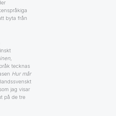
der
kenspråkiga
tt byta från
a
inskt
inen
,
pråk tecknas
rasen
Hur mår
inlandssvenskt
som jag visar
ut på de tre