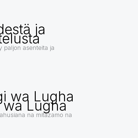
destä ja
telusta
yy paljon asenteita ja
i wa Lugha
i wa Lugha
ahusiana na mitazamo na