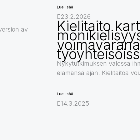
Lue lisää
23.2.2026
Kielitaito ka
version av
monikielisyy
voimavaran
työyhteisöis
Nykytutkimuksen valossa ihm
elämänsä ajan. Kielitaitoa voi.
Lue lisää
14.3.2025