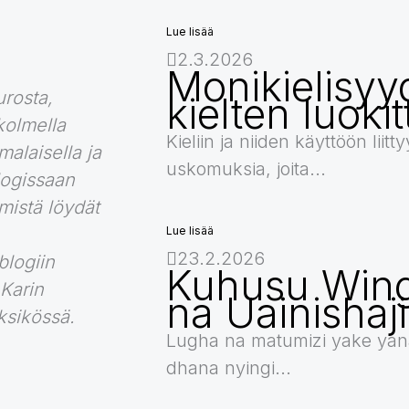
Lue lisää
2.3.2026
Monikielisyy
urosta,
kielten luokit
kolmella
Kieliin ja niiden käyttöön liitt
malaisella ja
uskomuksia, joita...
blogissaan
mistä löydät
Lue lisää
23.2.2026
blogiin
Kuhusu Wing
 Karin
na Uainishaj
ksikössä.
Lugha na matumizi yake yan
dhana nyingi...