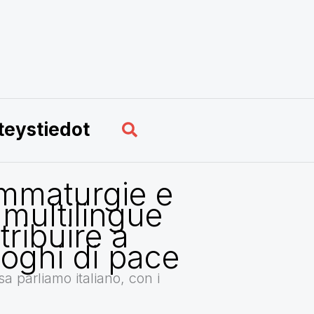
Hae
teystiedot
mmaturgie e
 multilingue
ribuire a
loghi di pace
a parliamo italiano, con i