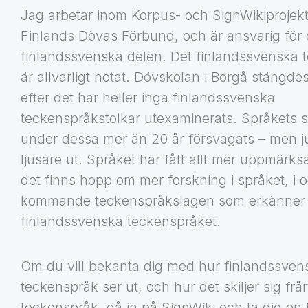
Jag arbetar inom Korpus- och SignWikiprojekt
Finlands Dövas Förbund, och är ansvarig för
finlandssvenska delen. Det finlandssvenska 
är allvarligt hotat. Dövskolan i Borgå stängde
efter det har heller inga finlandssvenska
teckenspråkstolkar utexaminerats. Språkets s
under dessa mer än 20 år försvagats – men ju
ljusare ut. Språket har fått allt mer uppmärk
det finns hopp om mer forskning i språket, i
kommande teckenspråkslagen som erkänner 
finlandssvenska teckenspråket.
Om du vill bekanta dig med hur finlandssven
teckenspråk ser ut, och hur det skiljer sig från
teckenspråk, gå in på SignWiki och ta dig en t