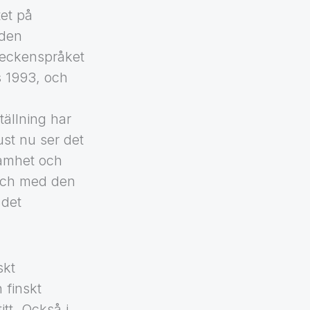
et på
 den
teckenspråket
s 1993, och
tällning har
st nu ser det
samhet och
 och med den
det
skt
 finskt
itt. Också i