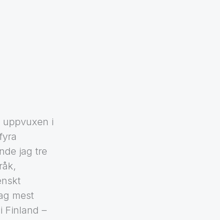
 uppvuxen i
fyra
de jag tre
råk,
enskt
ag mest
i Finland –