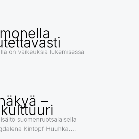
a monella
utettavasti
lla on vaikeuksia lukemisessa
näkyä –
 kulttuuri
sisältö suomenruotsalaisella
Magdalena Kintopf-Huuhka....