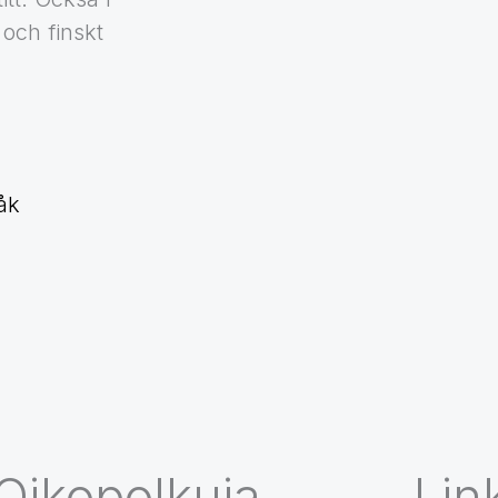
och finskt
åk
Oikopolkuja
Link