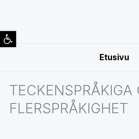
Siirry
sisältöön
Open toolbar
Etusivu
TECKENSPRÅKIGA
FLERSPRÅKIGHET