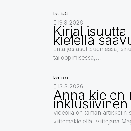
Lue lisää
19.3.2026
Kirjallisuutt
kielellä saav
Entä jos asut Suomessa, sinu
tai oppimisessa,...
Lue lisää
13.3.2026
Anna kielen 
inklusiivinen
Videolla on tämän artikkelin 
viittomakielellä. Viittojana 