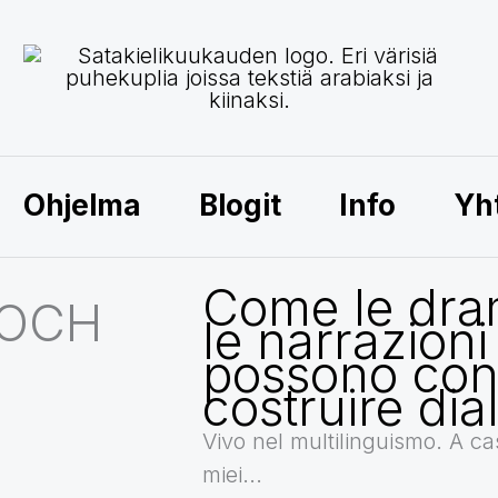
Ohjelma
Blogit
Info
Yh
Come le dra
 OCH
le narrazioni
possono cont
costruire dia
Vivo nel multilinguismo. A cas
miei...