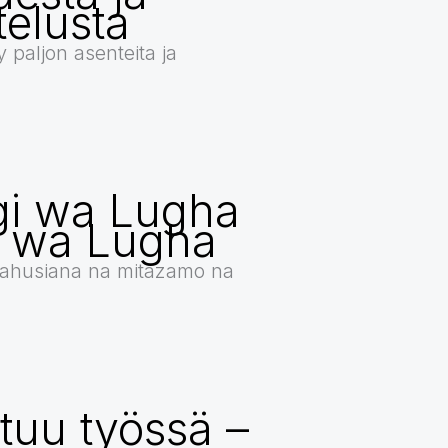
telusta
yy paljon asenteita ja
i wa Lugha
i wa Lugha
ahusiana na mitazamo na
rttuu työssä –