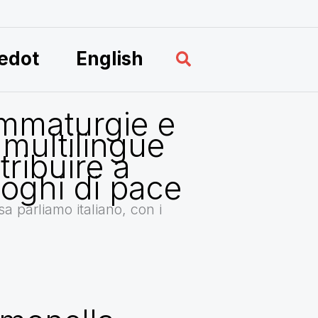
Hae
edot
English
mmaturgie e
 multilingue
ribuire a
loghi di pace
a parliamo italiano, con i