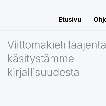
Etusivu
Ohj
Viittomakieli laajent
käsitystämme
kirjallisuudesta