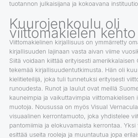
tuotannon julkaisijana ja kokoavana instituuti
Kuurojenkoulu oli
viittomakielen kehto
Viittomakielinen kirjallisuus on ymmärretty o
kirjallisuuden lajinaan vasta aivan viime vuo
Siitä voidaan kiittää erityisesti amerikkalaisen
tekemää kirjallisuudentutkimusta. Hän oli kuu
kielitieteilijä, joka tuli tunnetuksi erityisesti vii
runoudesta. Runot ja laulut ovat meillä Suom
kauneimpia ja vaikuttavimpia viittomakielisen 
muotoja. Nousussa on myös Visual Vernacula
visuaalinen kerrontamuoto, joka yhdistelee vii
pantomiimia ja elokuvamaista kerrontaa. Yksi vi
esittää useita rooleja ja muuntautua jopa erilai