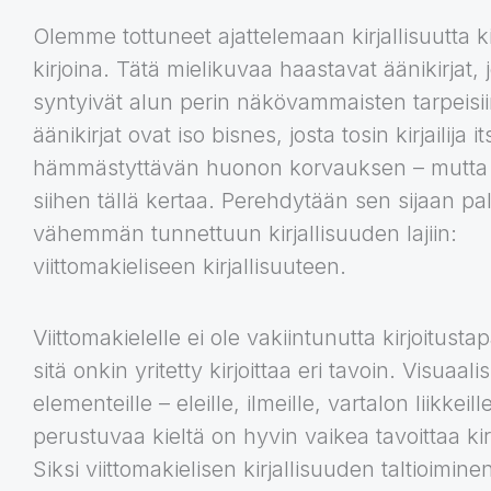
Olemme tottuneet ajattelemaan kirjallisuutta ki
kirjoina. Tätä mielikuvaa haastavat äänikirjat, 
syntyivät alun perin näkövammaisten tarpeisi
äänikirjat ovat iso bisnes, josta tosin kirjailija i
hämmästyttävän huonon korvauksen – mutta
siihen tällä kertaa. Perehdytään sen sijaan pa
vähemmän tunnettuun kirjallisuuden lajiin:
viittomakieliseen kirjallisuuteen.
Viittomakielelle ei ole vakiintunutta kirjoitusta
sitä onkin yritetty kirjoittaa eri tavoin. Visuaalis
elementeille – eleille, ilmeille, vartalon liikkeill
perustuvaa kieltä on hyvin vaikea tavoittaa kir
Siksi viittomakielisen kirjallisuuden taltioimin