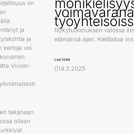
monikielisyy
irjallisuus on
voimavaran
ään
työyhteisöis
ällä
entänyt ja
Nykytutkimuksen valossa ihm
yiskohtia ja
elämänsä ajan. Kielitaitoa voi.
n kertoja voi
okonainen
Lue lisää
itta Vivolin-
14.3.2025
ylivoimaisesti