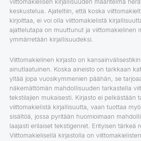
viittomakielisen kirjallisuuden määritelmä herät
keskustelua. Ajateltiin, että koska viittomakielt
kirjoittaa, ei voi olla viittomakielistä kirjallisu
ajattelutapa on muuttunut ja viittomakielinen m
ymmärretään kirjallisuudeksi.
Viittomakielinen kirjasto on kansainvälisestikin
ainutlaatuinen. Koska aineisto on tarkkaan kat
yltää jopa vuosikymmenien päähän, se tarjo
näkemättömän mahdollisuuden tarkastella viit
tekstilajien mukaisesti. Kirjasto ei pelkästään 
viittomakielistä kirjallisuutta, vaan tuottaa m
sisältöä, jossa pyritään huomioimaan mahdol
laajasti erilaiset tekstigenret. Erityisen tärkeä r
Viittomakielisellä kirjastolla on viittomakielisten 