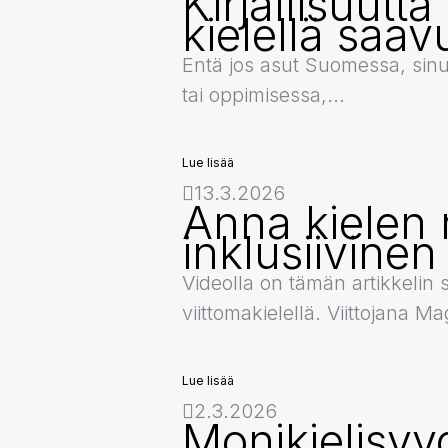
Kirjallisuutt
kielellä saav
Entä jos asut Suomessa, sinu
tai oppimisessa,...
Lue lisää
13.3.2026
Anna kielen 
inklusiivinen
Videolla on tämän artikkelin 
viittomakielellä. Viittojana 
Lue lisää
2.3.2026
Monikielisyy