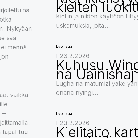
kielten luokit
rjoitettuina
Kieliin ja niiden käyttöön liitt
jotka
uskomuksia, joita...
in. Nykyään
tse saa
 ei mennä
Lue lisää
23.2.2026
ljon
Kuhusu Wing
na Uainishaj
Lugha na matumizi yake yan
dhana nyingi...
paa, vaikka
ille
e –
Lue lisää
joittamalla.
23.2.2026
Kielitaito ka
en tapahtuu