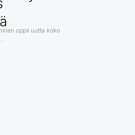
s
a
sä
inen oppii uutta koko
..