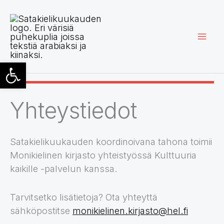
Siirry
sisältöön
Open toolbar
Yhteystiedot
Satakielikuukauden koordinoivana tahona toimii
Monikielinen kirjasto yhteistyössä Kulttuuria
kaikille -palvelun kanssa.
Tarvitsetko lisätietoja? Ota yhteyttä
sähköpostitse
monikielinen.kirjasto@hel.fi