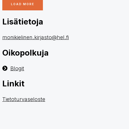
LOAD MORE
Lisätietoja
monikielinen.kirjasto@hel.fi
Oikopolkuja
Blogit
Linkit
Tietoturvaseloste