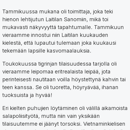
Tammikuussa mukana oli toimittaja, joka teki
hienon lehtijutun Laitilan Sanomiin, mikä toi
mukavasti näkyvyyttä tapahtumalle. Tammikuun
vieraamme innostui niin Laitilan kuukauden
kielestä, että lupautui tulemaan joka kuukausi
tekemään lapsille kasvomaalauksia.
Toukokuussa tigrinjan tilaisuudessa tarjolla oli
vieraamme leipomaa eritrealaista leipää, jota
perinteisesti nautitaan voilla höystettynä kahvin tai
teen kanssa. Se oli tuoretta, höyryävää, ihanan
tuoksuista ja hyvää!
Eri kielten puhujien löytäminen oli välillä aikamoista
salapoliisityötä, mutta niin vain yksikään
tilaisuutemme ei jäänyt torsoksi. Vietnaminkielisen