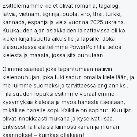
Esittelemämme kielet olivat romania, tagalog,
latvia, vietnam, tigrinja, puola, viro, thai, turkki,
kannada, espanja ja vielä vuonna 2025 ukraina.
Kuukauden ajan asiakkaiden lainattavissa oli ko.
kielen kirjallisuutta aikuisille ja lapsille. Joka
tilaisuudessa esittelimme PowerPointilla tietoa
kielestä ja maasta, jossa sitä puhutaan.
Olimme saaneet joka tapahtumaan natiivin
kielenpuhujan, joka luki sadun omalla kielellään, ja
me luimme suomeksi ja tarvittaessa englanniksi.
Tilaisuuden lopuksi esitimme vieraallemme
kysymyksiä kielestä ja myös hänestä itsestään,
mikäli se hänelle sopi. Kaikille on sopinut. Kuulijat
olivat innokkaasti mukana ja kyselivät lisää.
Erityisesti laitilalaisia kiinnosti kanan ja munan
käännökset – kuinkas ollakaan!