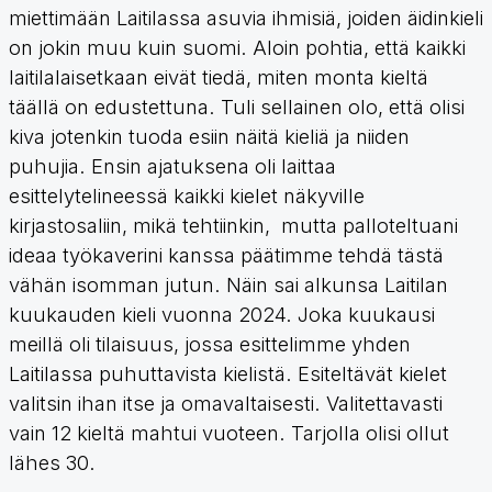
miettimään Laitilassa asuvia ihmisiä, joiden äidinkieli
on jokin muu kuin suomi. Aloin pohtia, että kaikki
laitilalaisetkaan eivät tiedä, miten monta kieltä
täällä on edustettuna. Tuli sellainen olo, että olisi
kiva jotenkin tuoda esiin näitä kieliä ja niiden
puhujia. Ensin ajatuksena oli laittaa
esittelytelineessä kaikki kielet näkyville
kirjastosaliin, mikä tehtiinkin, mutta palloteltuani
ideaa työkaverini kanssa päätimme tehdä tästä
vähän isomman jutun. Näin sai alkunsa Laitilan
kuukauden kieli vuonna 2024. Joka kuukausi
meillä oli tilaisuus, jossa esittelimme yhden
Laitilassa puhuttavista kielistä. Esiteltävät kielet
valitsin ihan itse ja omavaltaisesti. Valitettavasti
vain 12 kieltä mahtui vuoteen. Tarjolla olisi ollut
lähes 30.