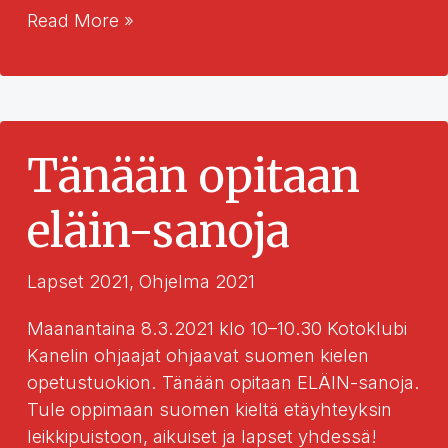
Satutunti
Read More »
suomeksi
ja
venäjäksi
Tänään opitaan
eläin-sanoja
Lapset 2021
,
Ohjelma 2021
Maanantaina 8.3.2021 klo 10–10.30 Kotoklubi
Kanelin ohjaajat ohjaavat suomen kielen
opetustuokion. Tänään opitaan ELÄIN-sanoja.
Tule oppimaan suomen kieltä etäyhteyksin
leikkipuistoon, aikuiset ja lapset yhdessä!