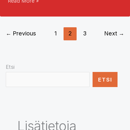
Laut
Read More »
Vorlesen
–
lecture
à
←
Previous
1
2
3
Next
→
voix-
haute
Etsi
ETSI
Lisätietoja