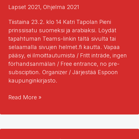
Lapset 2021
,
Ohjelma 2021
Tiistaina 23.2. klo 14 Katri Tapolan Pieni
prinssisatu suomeksi ja arabiaksi. Löydät
tapahtuman Teams-linkin tältä sivulta tai
selaamalla sivujen helmet.fi kautta. Vapaa
pääsy, ei ilmoittautumista / Fritt inträde, ingen
förhandsanmälan / Free entrance, no pre-
subsciption. Organizer / Järjestää Espoon
kaupunginkirjasto.
Pieni
Read More »
prinssisatu
suomeksi
ja
arabiaksi