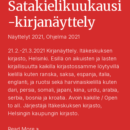
Satakielikuukausi
-kirjanäyttely
Näyttelyt 2021
,
Ohjelma 2021
21.2.-21.3.2021 Kirjanäyttely. Itäkeskuksen
kirjasto, Helsinki. Esillä on aikuisten ja lasten
kirjallisuutta kaikilla kirjastossamme löytyvillä
kielillä kuten ranska, saksa, espanja, italia,
englanti, ja ruotsi sekä harvinaiskielillä kuten
dari, persia, somali, japani, kiina, urdu, arabia,
serbia, bosnia ja kroatia. Avoin kaikille / Open
to all. Järjestäjä Itäkeskuksen kirjasto,
Helsingin kaupungin kirjasto.
Satakielikuukausi-
Read More »