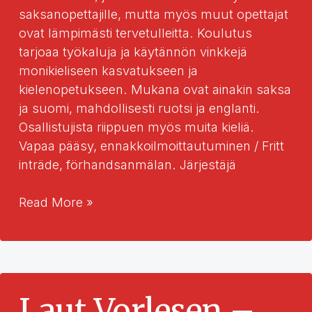
saksanopettajille, mutta myös muut opettajat
ovat lämpimästi tervetulleitta. Koulutus
tarjoaa työkaluja ja käytännön vinkkejä
monikieliseen kasvatukseen ja
kielenopetukseen. Mukana ovat ainakin saksa
ja suomi, mahdollisesti ruotsi ja englanti.
Osallistujista riippuen myös muita kieliä.
Vapaa pääsy, ennakkoilmoittautuminen / Fritt
inträde, förhandsanmälan. Järjestäjä
Monikielisyys
Read More »
kieltenopetuksessa
Laut Vorlesen –