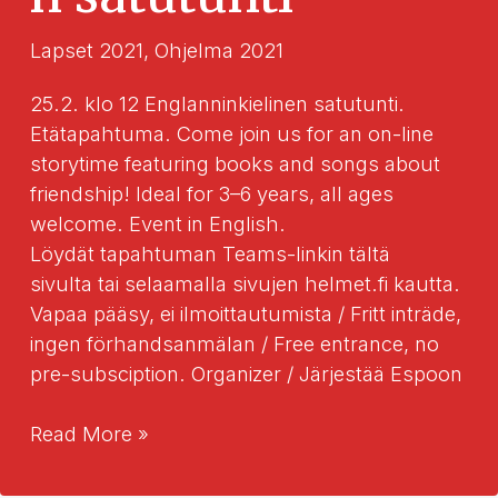
Lapset 2021
,
Ohjelma 2021
25.2. klo 12 Englanninkielinen satutunti.
Etätapahtuma. Come join us for an on-line
storytime featuring books and songs about
friendship! Ideal for 3–6 years, all ages
welcome. Event in English.
Löydät tapahtuman Teams-linkin tältä
sivulta tai selaamalla sivujen helmet.fi kautta.
Vapaa pääsy, ei ilmoittautumista / Fritt inträde,
ingen förhandsanmälan / Free entrance, no
pre-subsciption. Organizer / Järjestää Espoon
Englanninkielinen
Read More »
satutunti