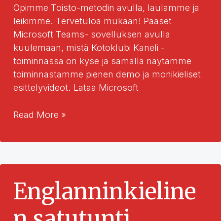
Opimme Toisto-metodin avulla, laulamme ja
leikimme. Tervetuloa mukaan! Pääset
Microsoft Teams- sovelluksen avulla
kuulemaan, mistä Kotoklubi Kaneli -
toiminnassa on kyse ja samalla näytämme
toiminnastamme pienen demo ja monikieliset
esittelyvideot. Lataa Microsoft
Tänään
Read More »
opitaan
eläin-
sanoja
Englanninkieline
n satutunti