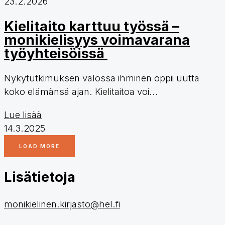
23.2.2026
Kielitaito karttuu työssä –
monikielisyys voimavarana
työyhteisöissä
Nykytutkimuksen valossa ihminen oppii uutta
koko elämänsä ajan. Kielitaitoa voi...
Lue lisää
14.3.2025
LOAD MORE
Lisätietoja
monikielinen.kirjasto@hel.fi