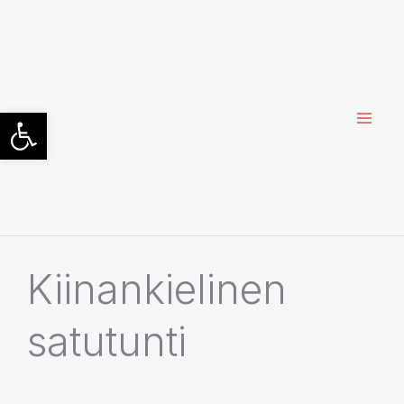
Siirry
sisältöön
Open toolbar
Kiinankielinen
satutunti