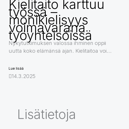
Kielitaito karttuu
työssä –
monikielisyys
voimavarana
työyhteisöissä
Nykytutkimuksen valossa ihminen oppii
uutta koko elämänsä ajan. Kielitaitoa voi...
Lue lisää
14.3.2025
Lisätietoja