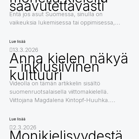
saavutettavasti
Entä jos asut Suomessa, sinulla on
vaikeuksia lukemisessa tai oppimisessa,...
Lue lisää
13.3.2026
Anna kielen näkyä
– inklusiivinen
kulttuuri
Videolla on tämän artikkelin sisältö
suomenruotsalaisella viittomakielellä.
Viittojana Magdalena Kintopf-Huuhka....
Lue lisää
2.3.2026
Monikielisyydestä