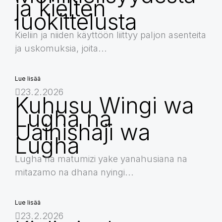
ja kielten
luokittelusta
Kieliin ja niiden käyttöön liittyy paljon asenteita
ja uskomuksia, joita...
Lue lisää
23.2.2026
Kuhusu Wingi wa
Lugha na
Uainishaji wa
Lugha
Lugha na matumizi yake yanahusiana na
mitazamo na dhana nyingi...
Lue lisää
23.2.2026