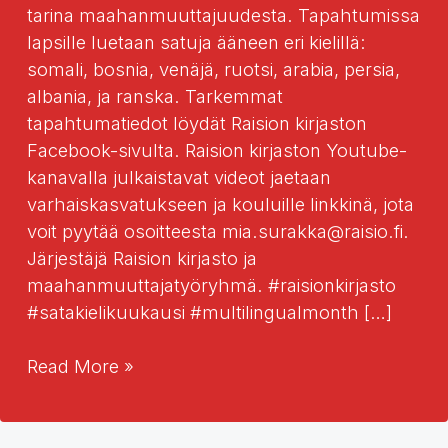
tarina maahanmuuttajuudesta. Tapahtumissa
lapsille luetaan satuja ääneen eri kielillä:
somali, bosnia, venäjä, ruotsi, arabia, persia,
albania, ja ranska. Tarkemmat
tapahtumatiedot löydät Raision kirjaston
Facebook-sivulta. Raision kirjaston Youtube-
kanavalla julkaistavat videot jaetaan
varhaiskasvatukseen ja kouluille linkkinä, jota
voit pyytää osoitteesta mia.surakka@raisio.fi.
Järjestäjä Raision kirjasto ja
maahanmuuttajatyöryhmä. #raisionkirjasto
#satakielikuukausi #multilingualmonth […]
Raision
Read More »
kirjaston
satakielikuukausi