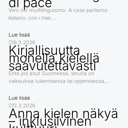
di pace
Vivo nel multilinguismo. A casa parliamo
italiano, con i miei...
Lue lisää
19.3.2026
Kirjallisuutta
monella kielellä
saavutettavasti
Entä jos asut Suomessa, sinulla on
vaikeuksia lukemisessa tai oppimisessa,...
Lue lisää
13.3.2026
Anna kielen näkyä
– inklusiivinen