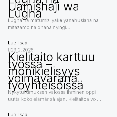
Uainishaji wa
Lugha
Lugha na matumizi yake yanahusiana na
mitazamo na dhana nyingi...
Lue lisää
23.2.2026
Kielitaito karttuu
työssä –
monikielisyys
voimavarana
työyhteisöissä
Nykytutkimuksen valossa ihminen oppii
uutta koko elämänsä ajan. Kielitaitoa voi...
Lue lisää