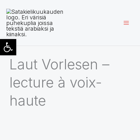
Siirry
sisältöön
Open toolbar
Laut Vorlesen –
lecture à voix-
haute