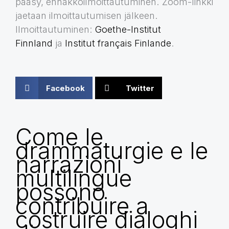
pääsy, ennakkoilmoittautuminen. Zoom-linkki
jaetaan ilmoittautumisen jälkeen.
Ilmoittautuminen:
Goethe-Institut
Finnland
ja
Institut français Finlande
.
Facebook
Twitter
Come le
drammaturgie e le
narrazioni
multilingue
possono
contribuire a
costruire dialoghi