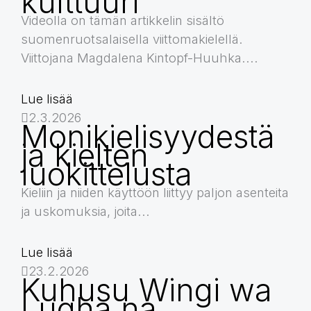
kulttuuri
Videolla on tämän artikkelin sisältö
suomenruotsalaisella viittomakielellä.
Viittojana Magdalena Kintopf-Huuhka....
Lue lisää
2.3.2026
Monikielisyydestä
ja kielten
luokittelusta
Kieliin ja niiden käyttöön liittyy paljon asenteita
ja uskomuksia, joita...
Lue lisää
23.2.2026
Kuhusu Wingi wa
Lugha na