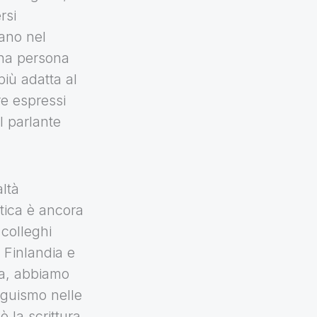
rsi
iano nel
una persona
più adatta al
re espressi
l parlante
ltà
stica è ancora
 colleghi
n Finlandia e
ia, abbiamo
inguismo nelle
 la scrittura