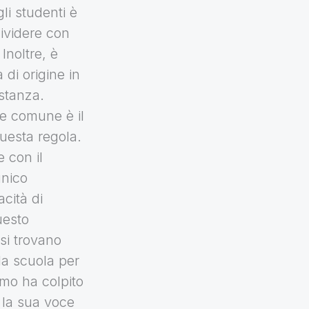
li studenti è
dividere con
 Inoltre, è
 di origine in
ostanza.
ne comune è il
questa regola.
 con il
unico
cità di
uesto
 si trovano
la scuola per
imo ha colpito
, la sua voce