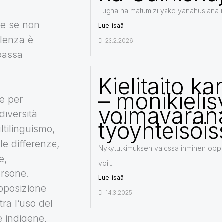
a
Lugha na matumizi yake yanahusiana n
he se non
Lue lisää
olenza è
23.2.2026
passa
Kielitaito ka
– monikielis
re per
voimavaran
diversità
työyhteisöi
ultilinguismo,
le differenze,
Nykytutkimuksen valossa ihminen oppii 
e,
voi...
ersone.
Lue lisää
opposizione
14.3.2025
ra l’uso del
 indigene,