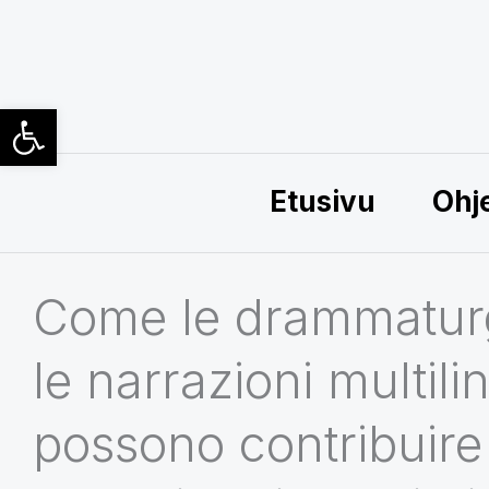
Siirry
sisältöön
Open toolbar
Etusivu
Ohj
Come le drammatur
le narrazioni multil
possono contribuire