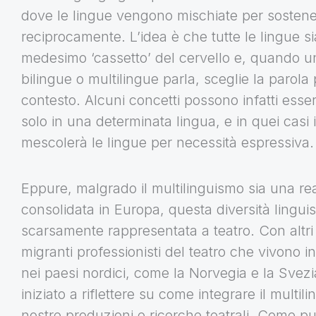
dove le lingue vengono mischiate per sostene
reciprocamente. L’idea è che tutte le lingue s
medesimo ‘cassetto’ del cervello e, quando 
bilingue o multilingue parla, sceglie la parola 
contesto. Alcuni concetti possono infatti esse
solo in una determinata lingua, e in quei casi i
mescolerà le lingue per necessità espressiva.
Eppure, malgrado il multilinguismo sia una rea
consolidata in Europa, questa diversità lingui
scarsamente rappresentata a teatro. Con altri
migranti professionisti del teatro che vivono i
nei paesi nordici, come la Norvegia e la Svez
iniziato a riflettere su come integrare il multil
nostre produzioni e ricerche teatrali. Come può