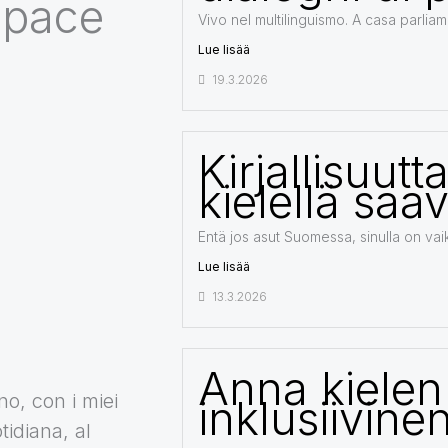
i pace
Vivo nel multilinguismo. A casa parliamo 
Lue lisää
19.3.2026
Kirjallisuut
kielellä saav
Entä jos asut Suomessa, sinulla on vai
Lue lisää
13.3.2026
Anna kielen
no, con i miei
inklusiivinen
tidiana, al