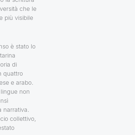
versità che le
più visibile
nso è stato lo
tarina
oria di
n quattro
hese e arabo.
 lingue non
nsì
 narrativa.
io collettivo,
estato