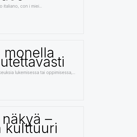
italiano, con i miei...
ta monella
utettavasti
keuksia lukemisessa tai oppimisessa,...
 näkyä –
 kulttuuri