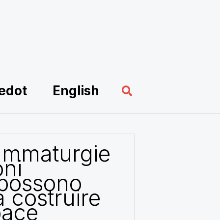
Hae
edot
English
ammaturgie
oni
 possono
a costruire
pace