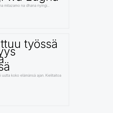
a mitazamo na dhana nyingi...
rttuu työssä
yys
a
ssä
uutta koko elämänsä ajan. Kielitaitoa