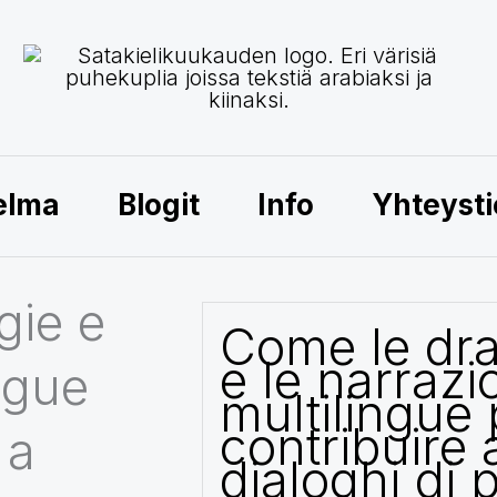
elma
Blogit
Info
Yhteysti
gie e
Come le dr
e le narrazi
ingue
multilingue
contribuire 
 a
dialoghi di 