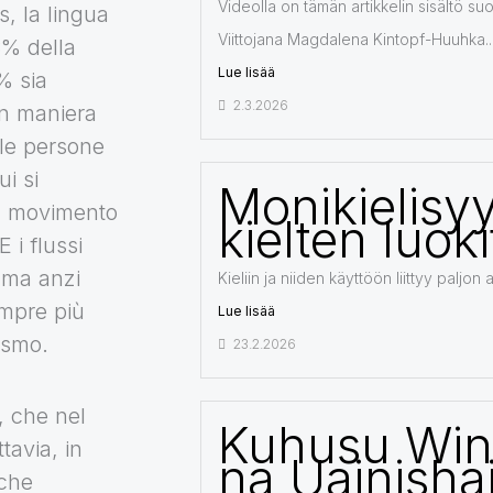
Videolla on tämän artikkelin sisältö suo
s, la lingua
Viittojana Magdalena Kintopf-Huuhka...
3% della
Lue lisää
% sia
2.3.2026
in maniera
 le persone
i si
Monikielisyy
in movimento
kielten luoki
 i flussi
 ma anzi
Kieliin ja niiden käyttöön liittyy paljon 
empre più
Lue lisää
ismo.
23.2.2026
, che nel
Kuhusu Win
tavia, in
na Uainisha
nche