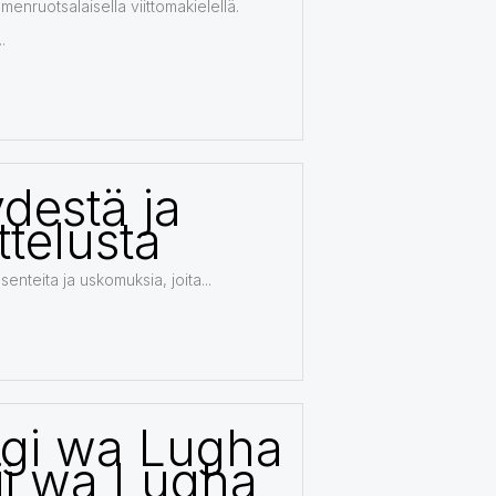
menruotsalaisella viittomakielellä.
.
destä ja
ttelusta
asenteita ja uskomuksia, joita...
gi wa Lugha
ji wa Lugha