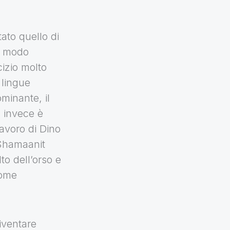
ato quello di
in modo
cizio molto
 lingue
ominante, il
a invece è
lavoro di Dino
 Shamaanit
to dell’orso e
come
iventare