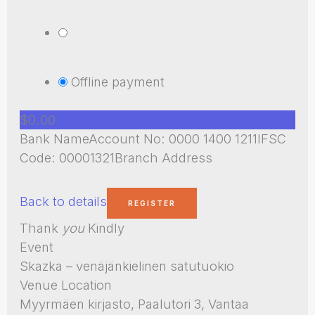
Offline payment
$0.00
Bank NameAccount No: 0000 1400 1211IFSC
Code: 00001321Branch Address
Back to details
Thank
you
Kindly
Event
Skazka – venäjänkielinen satutuokio
Venue Location
Myyrmäen kirjasto, Paalutori 3, Vantaa