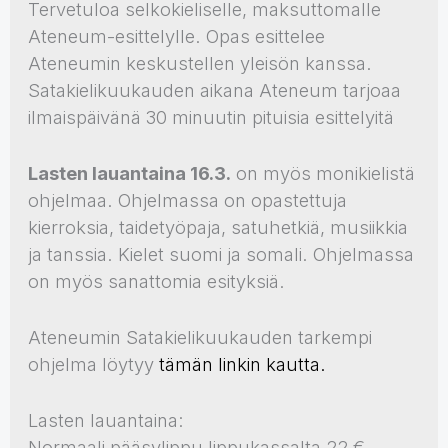
Tervetuloa selkokieliselle, maksuttomalle
Ateneum-esittelylle. Opas esittelee
Ateneumin keskustellen yleisön kanssa.
Satakielikuukauden aikana Ateneum tarjoaa
ilmaispäivänä 30 minuutin pituisia esittelyitä
Lasten lauantaina 16.3.
on myös monikielistä
ohjelmaa. Ohjelmassa on opastettuja
kierroksia, taidetyöpaja, satuhetkiä, musiikkia
ja tanssia. Kielet suomi ja somali. Ohjelmassa
on myös sanattomia esityksiä.
Ateneumin Satakielikuukauden tarkempi
ohjelma löytyy
tämän linkin kautta.
Lasten lauantaina:
Normaali pääsylippu lippukassalta 22 €