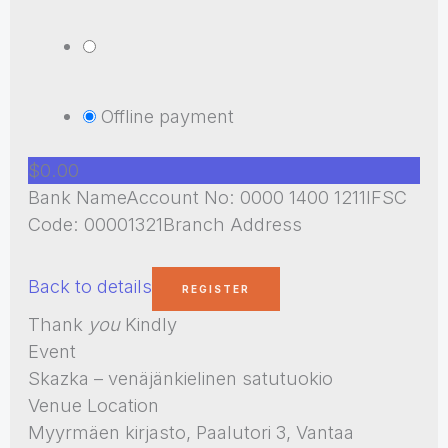
Offline payment
$0.00
Bank NameAccount No: 0000 1400 1211IFSC
Code: 00001321Branch Address
Back to details
Thank
you
Kindly
Event
Skazka – venäjänkielinen satutuokio
Venue Location
Myyrmäen kirjasto, Paalutori 3, Vantaa