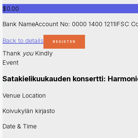
$0.00
Bank NameAccount No: 0000 1400 1211IFSC Co
Back to details
Thank
you
Kindly
Event
Satakielikuukauden konsertti: Harmonic
Venue Location
Koivukylän kirjasto
Date & Time