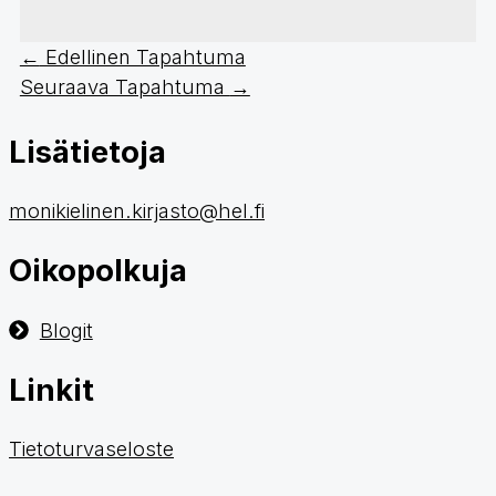
←
Edellinen Tapahtuma
Seuraava Tapahtuma
→
Lisätietoja
monikielinen.kirjasto@hel.fi
Oikopolkuja
Blogit
Linkit
Tietoturvaseloste