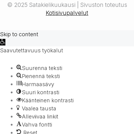
© 2025 Satakielikuukausi | Sivuston toteutus
Kotisivupalvelut
Skip to content
Open
toolbar
Saavutettavuus työkalut
Suurenna teksti
Pienennä teksti
Harmaasävy
Suuri kontrasti
Käänteinen kontrasti
Vaalea tausta
Alleviivaa linkit
Vahva fontti
Reset