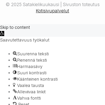
© 2025 Satakielikuukausi | Sivuston toteutus
Kotisivupalvelut
Skip to content
Open
toolbar
Saavutettavuus työkalut
Suurenna teksti
Pienennä teksti
Harmaasävy
Suuri kontrasti
Käänteinen kontrasti
Vaalea tausta
Alleviivaa linkit
Vahva fontti
Reset