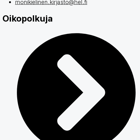
monikielinen.kirjasto@hel.fi
Oikopolkuja