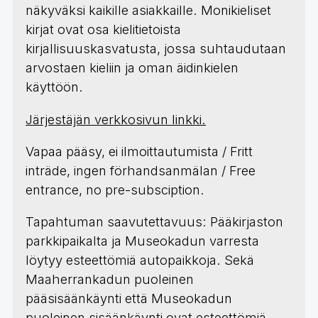
näkyväksi kaikille asiakkaille. Monikieliset
kirjat ovat osa kielitietoista
kirjallisuuskasvatusta, jossa suhtaudutaan
arvostaen kieliin ja oman äidinkielen
käyttöön.
Järjestäjän verkkosivun linkki.
Vapaa pääsy, ei ilmoittautumista / Fritt
inträde, ingen förhandsanmälan / Free
entrance, no pre-subsciption.
Tapahtuman saavutettavuus: Pääkirjaston
parkkipaikalta ja Museokadun varresta
löytyy esteettömiä autopaikkoja. Sekä
Maaherrankadun puoleinen
pääsisäänkäynti että Museokadun
puoleinen sisäänkäynti ovat esteettömiä.