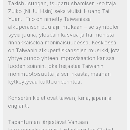
Takishusungan, tsugaru shamisen -soittaja
Zuiko (Ni Jui Hsin) sekä viulisti Huang Tai
Yuan. Trio on nimetty Taiwanissa
alkuperäisen puulajin mukaan – se symboloi
syviä juuria, ylöspäin kasvua ja harmonista
rinnakkaiseloa moninaisuudessa. Keskiössä
on Taiwanin alkuperäiskansojen musiikki, jota
yhtye punoo yhteen improvisaation kanssa
luoden soinnin, joka heijastaa Taiwanin
monimuotoisuutta ja sen rikasta, maahan
kytkeytyvää kulttuuriperintöä.
Konsertin kielet ovat taiwan, kiina, japani ja
englanti.
Tapahtuman järjestävät Vantaan
kaupunginkirjasto ja Taideyliopiston Global