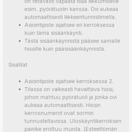
on riittävästi vapaata tilaa liikkumiselle
esim. pyörätuolin kanssa. Ovi aukeaa
automaattisesti liikkeentunnistimella.
Asiointipiste sijaitsee eri kerroksessa
kuin tämä sisäänkäynti.
Tästä sisäänkäynnistä pääsee samalle
hissille kuin pääsisäänkäynnistä.
Sisätilat
Asiointipiste sijaitsee kerroksessa 2.
Tilassa on vaikeasti havaittava hissi,
johon mahtuu pyörätuoli ja jonka ovi
aukeaa automaattisesti. Hissin
kerrosnumerot ovat sormin
tunnusteltavissa. Uloskäyntikerroksen
painike erottuu muista. (Esteettömän