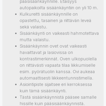
pääsisäänkäynnille. Etäisyys
autopaikoilta sisäänkäyntiin on yli 10 m.
Kulkureitti sisäänkäynnille on
opastettu, tasainen ja riittävän leveä
sekä valaistu.
Sisäänkäynti on vaikeasti hahmotettava
mutta valaistu.
Sisäänkäynnin ovet ovat vaikeasti
havaittavat ja lasiovissa on
kontrastimerkinnät. Oven ulkopuolella
on riittävästi vapaata tilaa liikkumiselle
esim. pyörätuolin kanssa. Ovi aukeaa
automaattisesti liikkeentunnistimella.
Asiointipiste sijaitsee eri kerroksessa
kuin tämä sisäänkäynti.
Tästä sisäänkäynnistä pääsee samalle
hissille kuin pääsisäänkäynnistä.