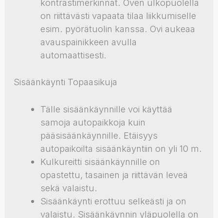
kontrastimerkinnät. Oven ulkopuolella
on riittävästi vapaata tilaa liikkumiselle
esim. pyörätuolin kanssa. Ovi aukeaa
avauspainikkeen avulla
automaattisesti.
Sisäänkäynti Topaasikuja
Tälle sisäänkäynnille voi käyttää
samoja autopaikkoja kuin
pääsisäänkäynnille. Etäisyys
autopaikoilta sisäänkäyntiin on yli 10 m.
Kulkureitti sisäänkäynnille on
opastettu, tasainen ja riittävän leveä
sekä valaistu.
Sisäänkäynti erottuu selkeästi ja on
valaistu. Sisäänkäynnin yläpuolella on