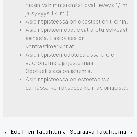
hissin vähimmäismitat ovat leveys 1,1 m
ja syvyys 1,4 m.)
Asiointipisteessä on opasteet eri tiloihin.
Asiointipisteen ovet eivät erotu selkeästi
seinästä. Lasiovissa on
kontrastimerkinnät.
Asiointipisteen odotustilassa ei ole
vuoronumerojärjestelmää.
Odotustilassa on istuimia.
Asiointipisteessä on esteetön wc
samassa kerroksessa kuin asiointipiste.
←
Edellinen Tapahtuma
Seuraava Tapahtuma
→