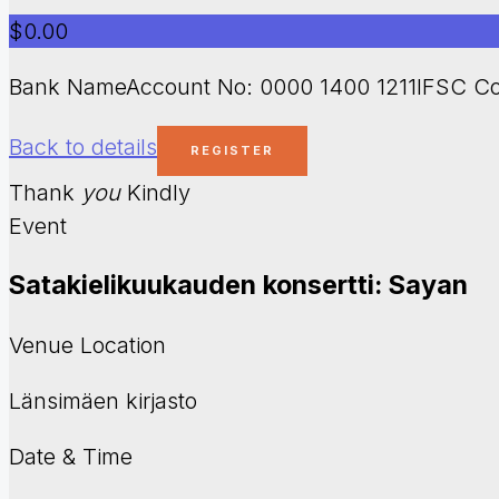
$0.00
Bank NameAccount No: 0000 1400 1211IFSC Co
Back to details
Thank
you
Kindly
Event
Satakielikuukauden konsertti: Sayan
Venue Location
Länsimäen kirjasto
Date & Time