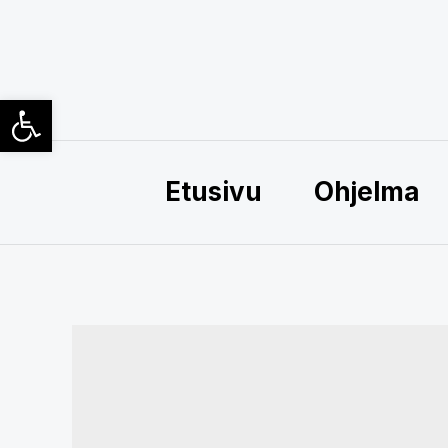
Siirry
sisältöön
Open toolbar
Etusivu
Ohjelma