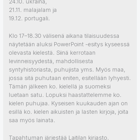
24.10. ukraina,
21.11. malajalam ja
19.12. portugali.
Klo 17–18.30 välisenä aikana tilaisuudessa
näytetään aluksi PowerPoint -esitys kyseessä
olevasta kielestä. Siinä kerrotaan
levinneisyydestä, mahdollisesta
syntyhistoriasta, puhujista yms. Myös maa,
jossa sitä puhutaan eniten, esitellään lyhyesti.
Tämän jälkeen ko. kielellä ja suomeksi
luetaan satu. Lopuksi haastattelemme ko.
kielen puhujaa. Kyseisen kuukauden ajan on
esillä ko. kielen aikuisten ja lasten kirjoja, joita
saa myös lainata.
Tapahtuman järjestää Laitilan kirjasto.