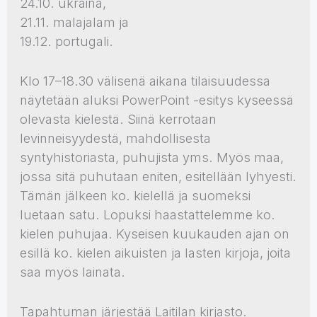
24.10. ukraina,
21.11. malajalam ja
19.12. portugali.
Klo 17–18.30 välisenä aikana tilaisuudessa
näytetään aluksi PowerPoint -esitys kyseessä
olevasta kielestä. Siinä kerrotaan
levinneisyydestä, mahdollisesta
syntyhistoriasta, puhujista yms. Myös maa,
jossa sitä puhutaan eniten, esitellään lyhyesti.
Tämän jälkeen ko. kielellä ja suomeksi
luetaan satu. Lopuksi haastattelemme ko.
kielen puhujaa. Kyseisen kuukauden ajan on
esillä ko. kielen aikuisten ja lasten kirjoja, joita
saa myös lainata.
Tapahtuman järjestää Laitilan kirjasto.