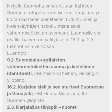
Neljällä luennolla paneudutaan kahteen
Suomen kotoperäiseen kieleen: karjalaan ja
koltansaameen identiteetin, tutkimuksen ja
kielenkäyttäjien näkökulmista sekä
vähemmistökielten asemaan. Luennoille voi
osallistua verkon välityksellä. 16.2. ja 2.3.
luennot vain verkossa.
Luennot:
9.2. Suomalais-ugrilaisten
vähemmistökielten asema ja kielellinen
identiteetti
, FM Kaisla Kaheinen, Helsingin
yliopisto.
16.2. Karjalan kieli ja sen murteet Suomessa
ja Venäjällä
, FM Henna Massinen, Itä-
Suomen yliopisto.
2.3. Karjalažus tänäpäi – nuoret