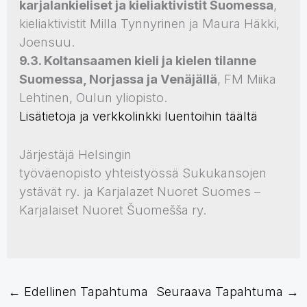
karjalankieliset ja kieliaktivistit Suomessa
,
kieliaktivistit Milla Tynnyrinen ja Maura Häkki,
Joensuu.
9.3. Koltansaamen kieli ja kielen tilanne
Suomessa, Norjassa ja Venäjällä
, FM Miika
Lehtinen, Oulun yliopisto.
Lisätietoja ja verkkolinkki luentoihin täältä
Järjestäjä Helsingin
työväenopisto yhteistyössä Sukukansojen
ystävät ry. ja Karjalazet Nuoret Suomes –
Karjalaiset Nuoret Šuomešša ry.
←
Edellinen Tapahtuma
Seuraava Tapahtuma
→