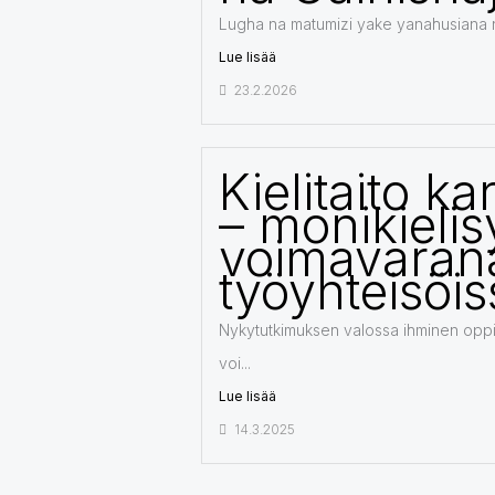
Lugha na matumizi yake yanahusiana n
Lue lisää
23.2.2026
Kielitaito ka
– monikielis
voimavaran
työyhteisöi
Nykytutkimuksen valossa ihminen oppii 
voi...
Lue lisää
14.3.2025