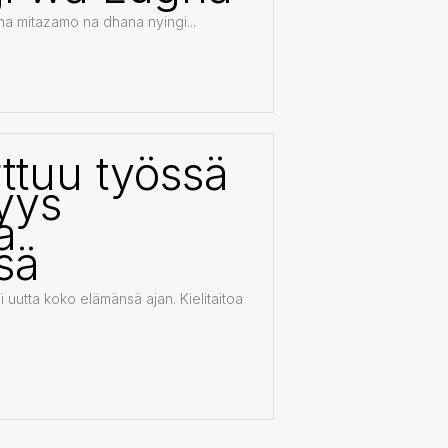
a mitazamo na dhana nyingi...
rttuu työssä
yys
a
ssä
uutta koko elämänsä ajan. Kielitaitoa