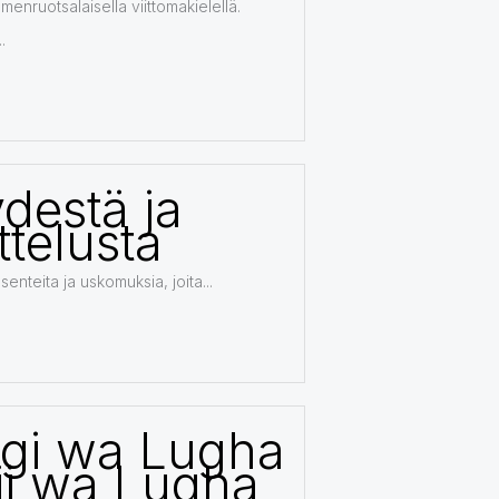
menruotsalaisella viittomakielellä.
.
destä ja
ttelusta
asenteita ja uskomuksia, joita...
gi wa Lugha
ji wa Lugha