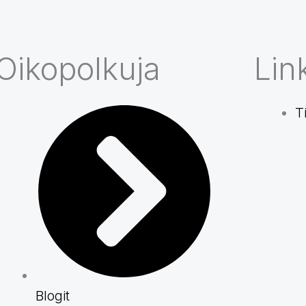
Oikopolkuja
Link
T
Blogit