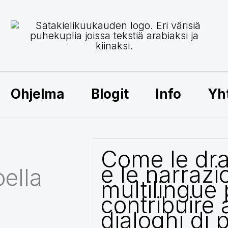
Ohjelma
Blogit
Info
Yh
Come le dr
e le narrazi
oella
multilingue
contribuire 
dialoghi di 