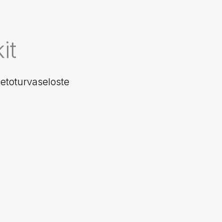
it
ietoturvaseloste