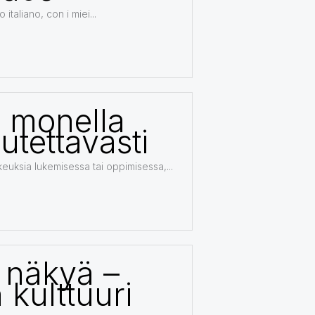
italiano, con i miei...
ta monella
utettavasti
keuksia lukemisessa tai oppimisessa,...
 näkyä –
 kulttuuri