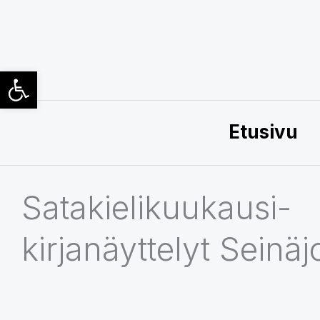
Siirry
sisältöön
Open toolbar
Etusivu
Satakielikuukausi-
kirjanäyttelyt Seinäj