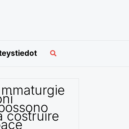
Hae
teystiedot
ammaturgie
oni
 possono
a costruire
pace