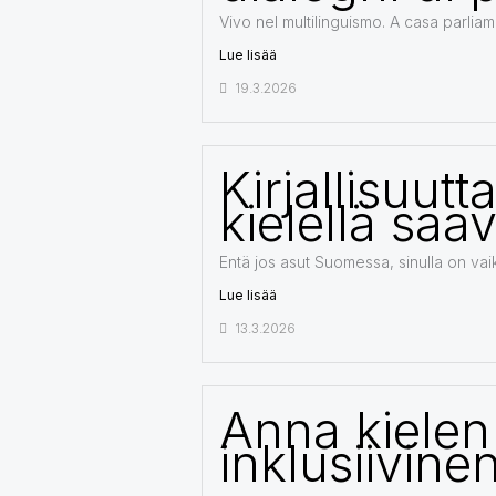
Vivo nel multilinguismo. A casa parliamo 
Lue lisää
19.3.2026
Kirjallisuut
kielellä saav
Entä jos asut Suomessa, sinulla on vai
Lue lisää
13.3.2026
Anna kielen
inklusiivinen