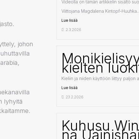
Videolla on tämän artikkelin sisältö suo
Viittojana Magdalena Kintopf-Huuhka...
Lue lisää
jasto.
2.3.2026
yttely, johon
puhuttavilla
Monikielisyy
 arabia,
kielten luoki
Kieliin ja niiden käyttöön liittyy paljon 
Lue lisää
mekanavilla
23.2.2026
 lyhyitä
iakkaitamme.
Kuhusu Win
na Uainisha