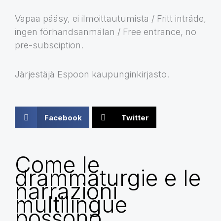
Vapaa pääsy, ei ilmoittautumista / Fritt inträde,
ingen förhandsanmälan / Free entrance, no
pre-subsciption.
Järjestäjä Espoon kaupunginkirjasto.
Facebook
Twitter
Come le
drammaturgie e le
narrazioni
multilingue
possono