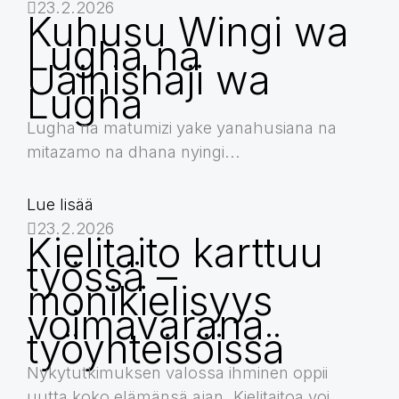
23.2.2026
Kuhusu Wingi wa
Lugha na
Uainishaji wa
Lugha
Lugha na matumizi yake yanahusiana na
mitazamo na dhana nyingi...
Lue lisää
23.2.2026
Kielitaito karttuu
työssä –
monikielisyys
voimavarana
työyhteisöissä
Nykytutkimuksen valossa ihminen oppii
uutta koko elämänsä ajan. Kielitaitoa voi...