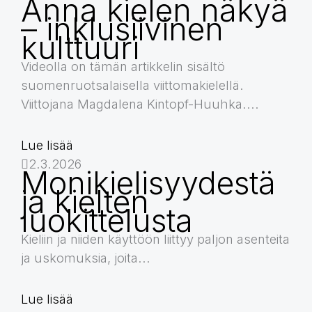
Anna kielen näkyä
– inklusiivinen
kulttuuri
Videolla on tämän artikkelin sisältö
suomenruotsalaisella viittomakielellä.
Viittojana Magdalena Kintopf-Huuhka....
Lue lisää
2.3.2026
Monikielisyydestä
ja kielten
luokittelusta
Kieliin ja niiden käyttöön liittyy paljon asenteita
ja uskomuksia, joita...
Lue lisää