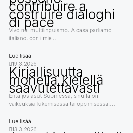
contribuire a
costruire dialoghi
di pace
Vivo nel multilinguismo. A casa parliamo
italiano, con i miei...
Lue lisää
19.3.2026
Kirjallisuutta
monella kielellä
saavutettavasti
Entä jos asut Suomessa, sinulla on
vaikeuksia lukemisessa tai oppimisessa,...
Lue lisää
13.3.2026