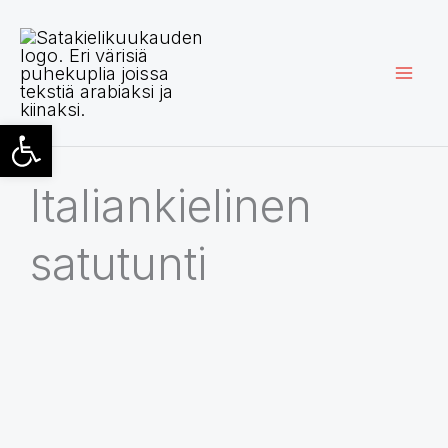
Siirry
sisältöön
Open toolbar
Italiankielinen
satutunti