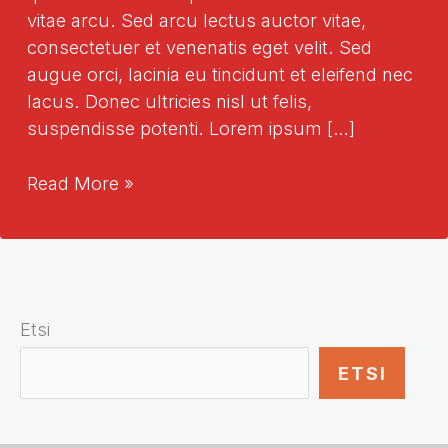
vitae arcu. Sed arcu lectus auctor vitae,
consectetuer et venenatis eget velit. Sed
augue orci, lacinia eu tincidunt et eleifend nec
lacus. Donec ultricies nisl ut felis,
suspendisse potenti. Lorem ipsum […]
Pohjoinen
Read More »
ulottuvuus
Etsi
ETSI