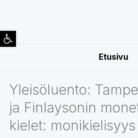
Siirry
sisältöön
Open toolbar
Etusivu
Yleisöluento: Tamp
ja Finlaysonin mone
kielet: monikielisyys