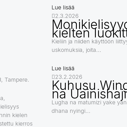
Lue lisää
2.3.2026
Monikielisyy
kielten luokit
Kieliin ja niiden käyttöön liitt
uskomuksia, joita...
Lue lisää
23.2.2026
8, Tampere.
Kuhusu Wing
na Uainishaj
a,
Lugha na matumizi yake yan
ielisyys
dhana nyingi...
nin kielen
tettu kierros