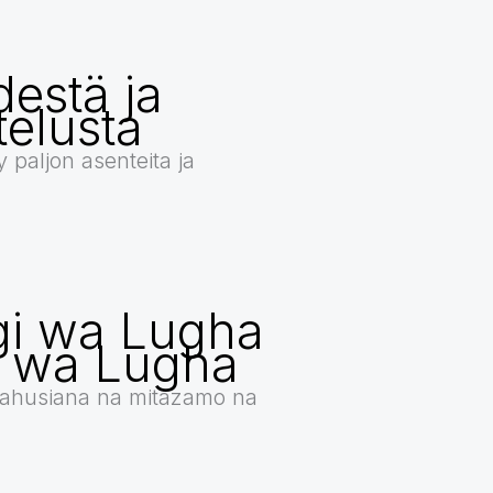
destä ja
telusta
yy paljon asenteita ja
i wa Lugha
i wa Lugha
ahusiana na mitazamo na