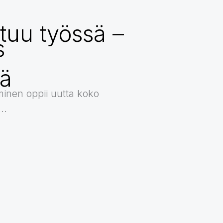
rttuu työssä –
s
a
sä
inen oppii uutta koko
..