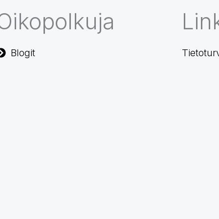
Oikopolkuja
Link
Blogit
Tietotur