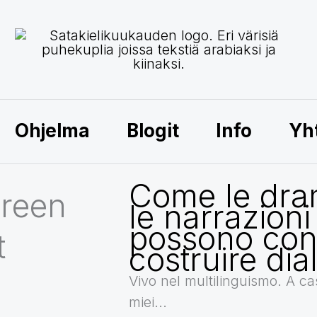
Ohjelma
Blogit
Info
Yh
Come le dra
ereen
le narrazioni
possono cont
t
costruire dia
Vivo nel multilinguismo. A cas
miei...