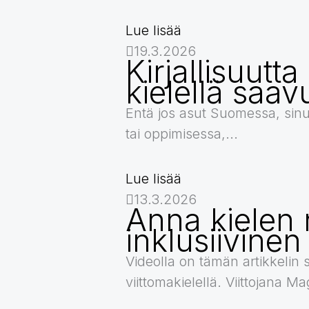
Lue lisää
19.3.2026
Kirjallisuutt
kielellä saav
Entä jos asut Suomessa, sinu
tai oppimisessa,...
Lue lisää
13.3.2026
Anna kielen 
inklusiivinen
Videolla on tämän artikkelin 
viittomakielellä. Viittojana 