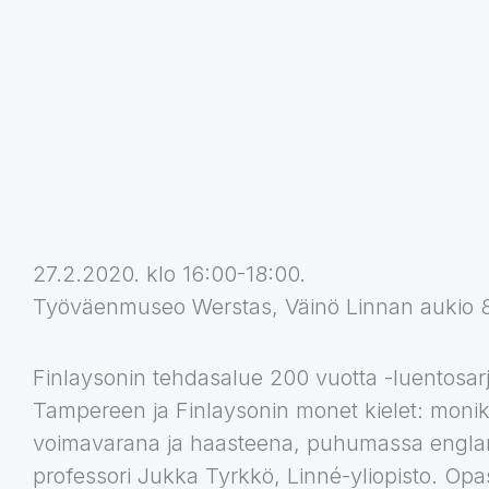
27.2.2020. klo 16:00-18:00.
Työväenmuseo Werstas, Väinö Linnan aukio 
Finlaysonin tehdasalue 200 vuotta -luentosarj
Tampereen ja Finlaysonin monet kielet: monik
voimavarana ja haasteena, puhumassa englan
professori Jukka Tyrkkö, Linné-yliopisto. Opas