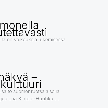
a monella
utettavasti
lla on vaikeuksia lukemisessa
näkyä –
 kulttuuri
sisältö suomenruotsalaisella
Magdalena Kintopf-Huuhka....