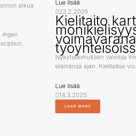
Lue lisää
uennon alkua
23.2.2026
Kielitaito ka
monikielisyy
voimavaran
, ingen
työyhteisöis
sciption.
Nykytutkimuksen valossa ihm
elämänsä ajan. Kielitaitoa voi.
Lue lisää
14.3.2025
LOAD MORE