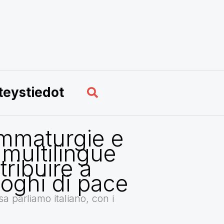
Hae
teystiedot
mmaturgie e
 multilingue
ribuire a
loghi di pace
a parliamo italiano, con i