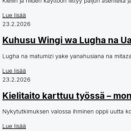
Kieliin ja niiden käyttöön liittyy paljon asenteita 
Lue lisää
23.2.2026
Kuhusu Wingi wa Lugha na Ua
Lugha na matumizi yake yanahusiana na mitaza
Lue lisää
23.2.2026
Kielitaito karttuu työssä – m
Nykytutkimuksen valossa ihminen oppii uutta koko
Lue lisää