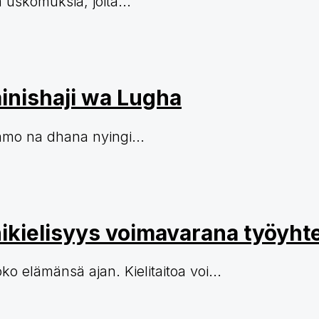
ja uskomuksia, joita...
inishaji wa Lugha
mo na dhana nyingi...
onikielisyys voimavarana työyht
 elämänsä ajan. Kielitaitoa voi...