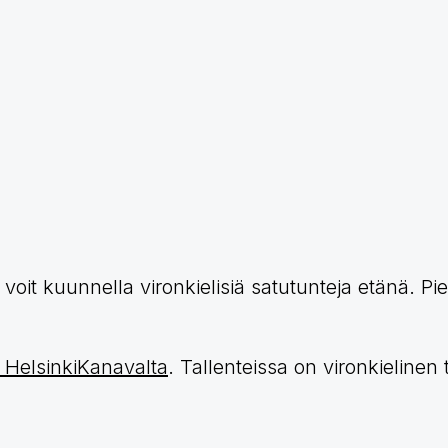
1
voit kuunnella vironkielisiä satutunteja etänä. Pie
HelsinkiKanavalta
. Tallenteissa on vironkielinen 