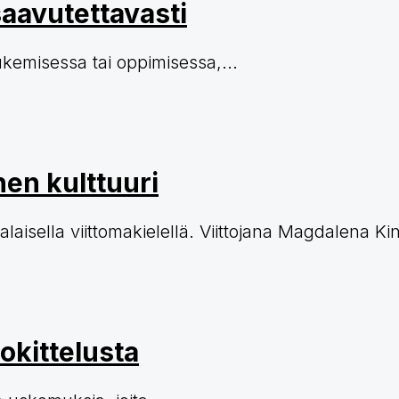
 saavutettavasti
ukemisessa tai oppimisessa,...
nen kulttuuri
laisella viittomakielellä. Viittojana Magdalena Ki
okittelusta