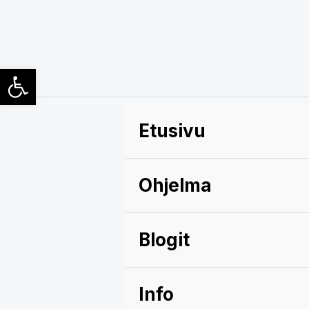
Siirry
sisältöön
Open toolbar
Etusivu
Ohjelma
Blogit
Info