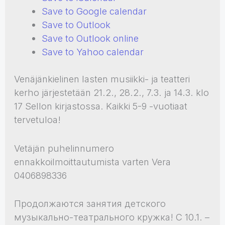
Save to Google calendar
Save to Outlook
Save to Outlook online
Save to Yahoo calendar
Venäjänkielinen lasten musiikki- ja teatteri
kerho järjestetään 21.2., 28.2., 7.3. ja 14.3. klo
17 Sellon kirjastossa. Kaikki 5-9 -vuotiaat
tervetuloa!
Vetäjän puhelinnumero
ennakkoilmoittautumista varten Vera
0406898336
Продолжаются занятия детского
музыкально-театрального кружка! С 10.1. –