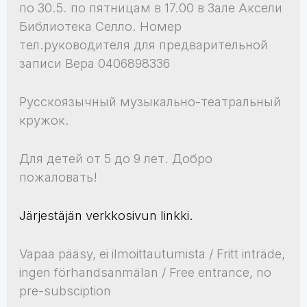
по 30.5. по пятницам в 17.00 в Зале Аксели
Библиотека Селло. Номер
тел.руководителя для предварительной
записи Вера 0406898336
Русскоязычный музыкально-театральный
кружок.
Для детей от 5 до 9 лет. Добро
пожаловать!
Järjestäjän verkkosivun linkki.
Vapaa pääsy, ei ilmoittautumista / Fritt inträde,
ingen förhandsanmälan / Free entrance, no
pre-subsciption