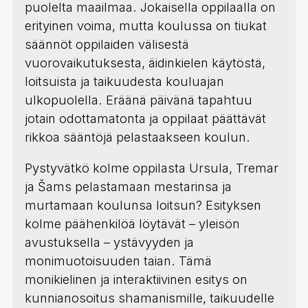
puolelta maailmaa. Jokaisella oppilaalla on
erityinen voima, mutta koulussa on tiukat
säännöt oppilaiden välisestä
vuorovaikutuksesta, äidinkielen käytöstä,
loitsuista ja taikuudesta kouluajan
ulkopuolella. Eräänä päivänä tapahtuu
jotain odottamatonta ja oppilaat päättävät
rikkoa sääntöjä pelastaakseen koulun.
Pystyvätkö kolme oppilasta Ursula, Tremar
ja Šams pelastamaan mestarinsa ja
murtamaan koulunsa loitsun? Esityksen
kolme päähenkilöä löytävät – yleisön
avustuksella – ystävyyden ja
monimuotoisuuden taian. Tämä
monikielinen ja interaktiivinen esitys on
kunnianosoitus shamanismille, taikuudelle