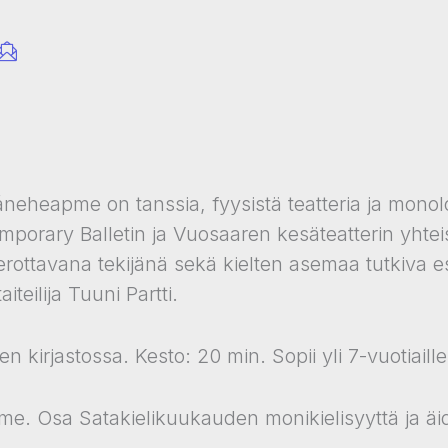
eheapme on tanssia, fyysistä teatteria ja monol
porary Balletin ja Vuosaaren kesäteatterin yhtei
 erottavana tekijänä sekä kielten asemaa tutkiva
iteilija Tuuni Partti.
n kirjastossa. Kesto: 20 min. Sopii yli 7-vuotiaille
ame. Osa Satakielikuukauden monikielisyyttä ja äi