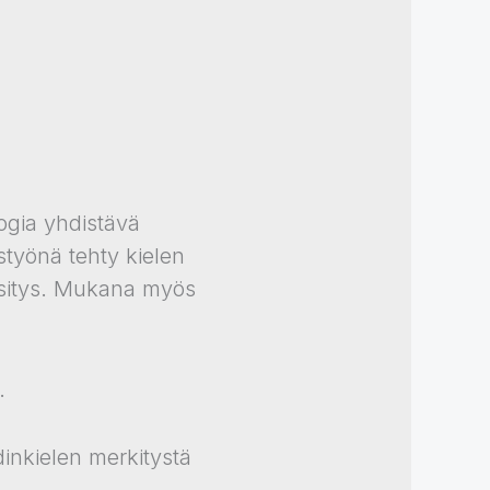
ogia yhdistävä
styönä tehty kielen
 esitys. Mukana myös
.
dinkielen merkitystä