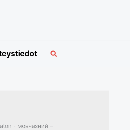
Hae
teystiedot