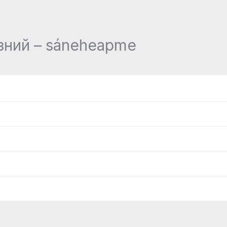
зний – sáneheapme