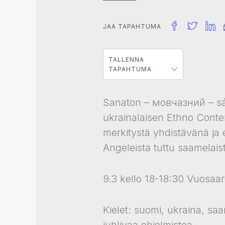
JAA TAPAHTUMA
TALLENNA
TAPAHTUMA
Sanaton – мовчазний – sán
ukrainalaisen Ethno Contem
merkitystä yhdistävänä ja
Angeleista tuttu saamelaista
9.3 kello 18-18:30 Vuosaare
Kielet: suomi, ukraina, sa
juhlivaa ohjelmistoa.