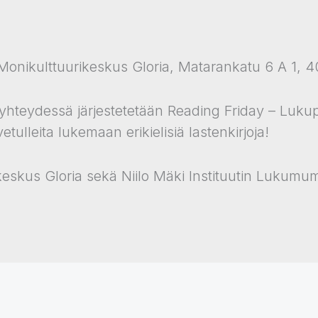
Monikulttuurikeskus Gloria, Matarankatu 6 A 1, 
hteydessä järjestetetään Reading Friday – Lukup
etulleita lukemaan erikielisiä lastenkirjoja!
keskus Gloria sekä Niilo Mäki Instituutin Lukumu