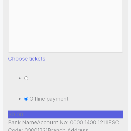
Choose tickets
Offline payment
$0.00
Bank NameAccount No: 0000 1400 1211IFSC
Code: 00001321Branch Address