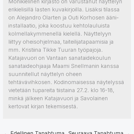
Monikielinen kirjasto on varustanut näyttelyn
erikielisillä lasten kuvakirjoilla. Lisäksi tilassa
on Alejandro Olarten ja Outi Korhosen ääni-
installaatio, joka koostuu kehtolauluista
kolmellakymmenellä kielellä. Näyttelyyn
liittyy oheisohjelmaa, taiteilijatapaamisia ja
mm. Kristiina Tikke Tuuran työpajoja.
Katajavuori on Vantaan sanataidekoulun
sanataideohjaaja Maami Snellmanin kanssa
suunnitellut näyttelyn oheen
tehtävävihkosen. Kodinomaisessa näytelyssä
vietetään tupareita tiistaina 27.2. klo 16-18,
minkä jälkeen Katajavuori ja Savolainen
kertovat kirjan tekemisestä.
←
Edellinen Tapahtuma
Seuraava Tapahtuma
→