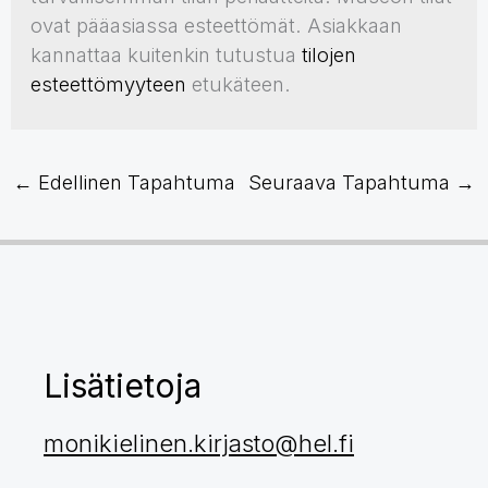
ovat pääasiassa esteettömät. Asiakkaan
kannattaa kuitenkin tutustua
tilojen
esteettömyyteen
etukäteen.
←
Edellinen Tapahtuma
Seuraava Tapahtuma
→
Lisätietoja
monikielinen.kirjasto@hel.fi