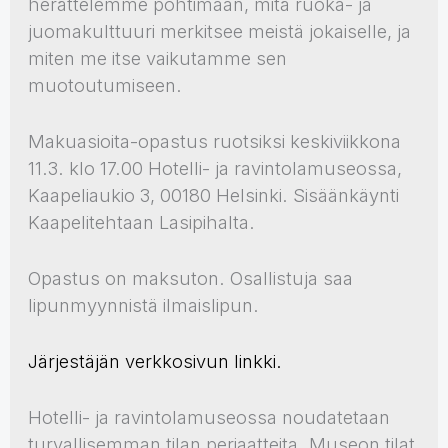
herättelemme pohtimaan, mitä ruoka- ja
juomakulttuuri merkitsee meistä jokaiselle, ja
miten me itse vaikutamme sen
muotoutumiseen.
Makuasioita-opastus ruotsiksi keskiviikkona
11.3. klo 17.00 Hotelli- ja ravintolamuseossa,
Kaapeliaukio 3, 00180 Helsinki. Sisäänkäynti
Kaapelitehtaan Lasipihalta.
Opastus on maksuton. Osallistuja saa
lipunmyynnistä ilmaislipun.
Järjestäjän verkkosivun linkki.
Hotelli- ja ravintolamuseossa noudatetaan
turvallisemman tilan periaatteita. Museon tilat