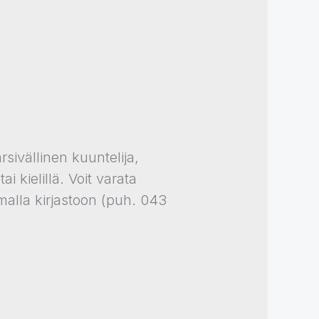
sivällinen kuuntelija,
i kielillä. Voit varata
malla kirjastoon (puh. 043