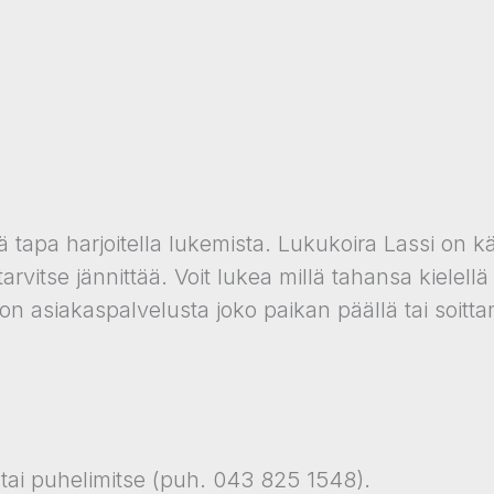
apa harjoitella lukemista. Lukukoira Lassi on kär
rvitse jännittää. Voit lukea millä tahansa kielellä ta
on asiakaspalvelusta joko paikan päällä tai soitta
 tai puhelimitse (puh. 043 825 1548).