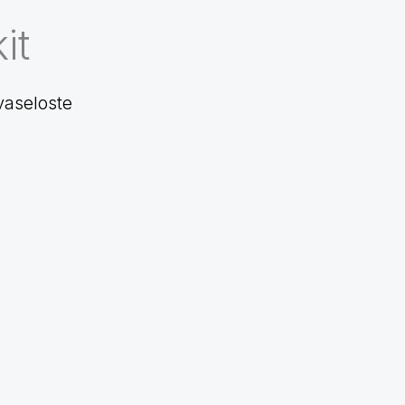
it
vaseloste