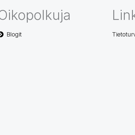
Oikopolkuja
Link
Blogit
Tietotur