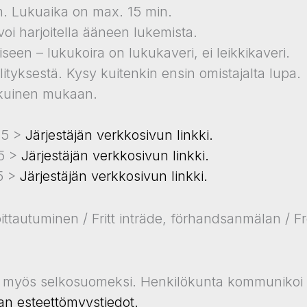
an. Lukuaika on max. 15 min.
oi harjoitella ääneen lukemista.
een – lukukoira on lukukaveri, ei leikkikaveri.
ilityksestä. Kysy kuitenkin ensin omistajalta lupa.
aikuinen mukaan.
45 >
Järjestäjän verkkosivun linkki.
45 >
Järjestäjän verkkosivun linkki.
45 >
Järjestäjän verkkosivun linkki.
tautuminen / Fritt inträde, förhandsanmälan / Fr
illä, myös selkosuomeksi. Henkilökunta kommunikoi us
lan esteettömyystiedot.