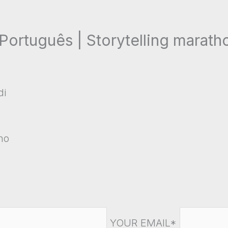
Português | Storytelling marath
di
ho
YOUR EMAIL*