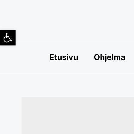
Siirry
sisältöön
Open toolbar
Etusivu
Ohjelma