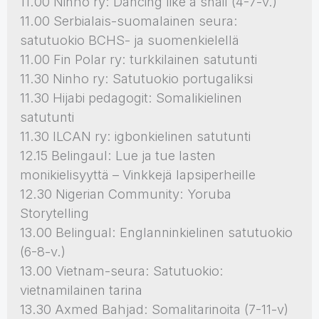
11.00 Ninho ry: Dancing like a snail (4-7-v.)
11.00 Serbialais-suomalainen seura:
satutuokio BCHS- ja suomenkielellä
11.00 Fin Polar ry: turkkilainen satutunti
11.30 Ninho ry: Satutuokio portugaliksi
11.30 Hijabi pedagogit: Somalikielinen
satutunti
11.30 ILCAN ry: igbonkielinen satutunti
12.15 Belingaul: Lue ja tue lasten
monikielisyyttä – Vinkkejä lapsiperheille
12.30 Nigerian Community: Yoruba
Storytelling
13.00 Belingual: Englanninkielinen satutuokio
(6-8-v.)
13.00 Vietnam-seura: Satutuokio:
vietnamilainen tarina
13.30 Axmed Bahjad: Somalitarinoita (7-11-v)