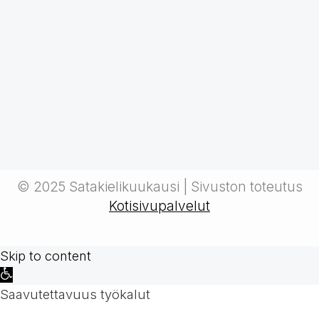
© 2025 Satakielikuukausi | Sivuston toteutus
Kotisivupalvelut
Skip to content
Open
toolbar
Saavutettavuus työkalut