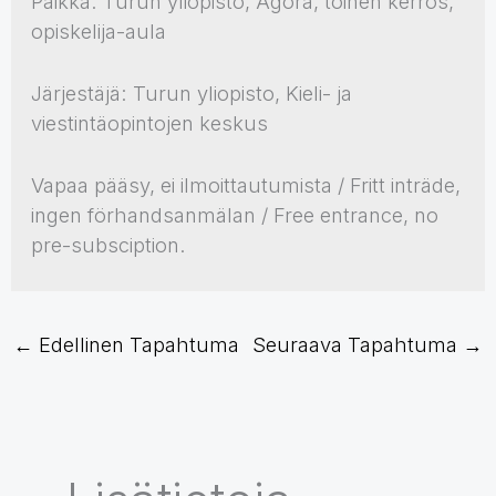
Paikka: Turun yliopisto, Agora, toinen kerros,
opiskelija-aula
Järjestäjä: Turun yliopisto, Kieli- ja
viestintäopintojen keskus
Vapaa pääsy, ei ilmoittautumista / Fritt inträde,
ingen förhandsanmälan / Free entrance, no
pre-subsciption.
←
Edellinen Tapahtuma
Seuraava Tapahtuma
→