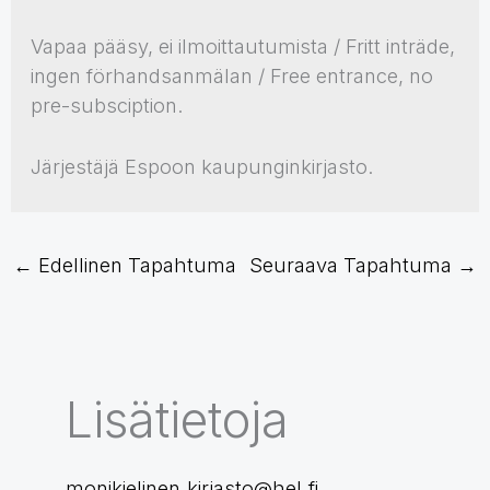
Vapaa pääsy, ei ilmoittautumista / Fritt inträde,
ingen förhandsanmälan / Free entrance, no
pre-subsciption.
Järjestäjä Espoon kaupunginkirjasto.
←
Edellinen Tapahtuma
Seuraava Tapahtuma
→
Lisätietoja
monikielinen.kirjasto@hel.fi