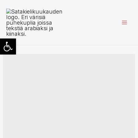
Siirry
sisältöön
Open toolbar