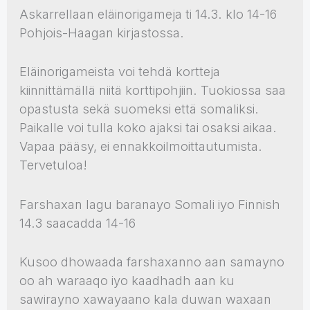
Askarrellaan eläinorigameja ti 14.3. klo 14-16
Pohjois-Haagan kirjastossa.
Eläinorigameista voi tehdä kortteja
kiinnittämällä niitä korttipohjiin. Tuokiossa saa
opastusta sekä suomeksi että somaliksi.
Paikalle voi tulla koko ajaksi tai osaksi aikaa.
Vapaa pääsy, ei ennakkoilmoittautumista.
Tervetuloa!
Farshaxan lagu baranayo Somali iyo Finnish
14.3 saacadda 14-16
Kusoo dhowaada farshaxanno aan samayno
oo ah waraaqo iyo kaadhadh aan ku
sawirayno xawayaano kala duwan waxaan