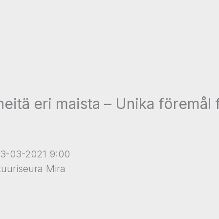
neitä eri maista – Unika föremål 
13-03-2021 9:00
tuuriseura Mira