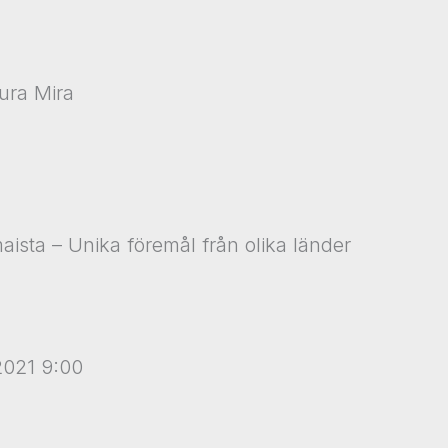
ura Mira
 maista – Unika föremål från olika länder
2021 9:00