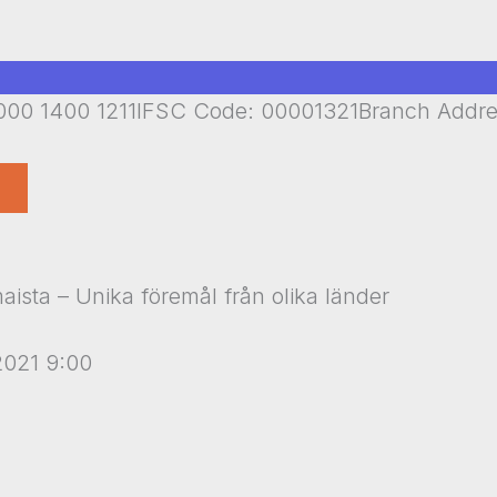
00 1400 1211IFSC Code: 00001321Branch Addr
 maista – Unika föremål från olika länder
2021 9:00