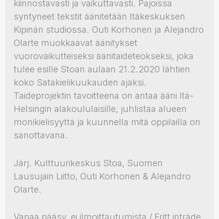
kiinnostavasti ja vaikuttavasti. Pajoissa
syntyneet tekstit äänitetään Itäkeskuksen
Kipinän studiossa. Outi Korhonen ja Alejandro
Olarte muokkaavat äänitykset
vuorovaikutteiseksi äänitaideteokseksi, joka
tulee esille Stoan aulaan 21.2.2020 lähtien
koko Satakielikuukauden ajaksi.
Taideprojektin tavoitteena on antaa ääni Itä-
Helsingin alakoululaisille, juhlistaa alueen
monikielisyyttä ja kuunnella mitä oppilailla on
sanottavana.
Järj. Kulttuurikeskus Stoa, Suomen
Lausujain Liitto, Outi Korhonen & Alejandro
Olarte.
Vapaa pääsy, ei ilmoittautumista / Fritt inträde,