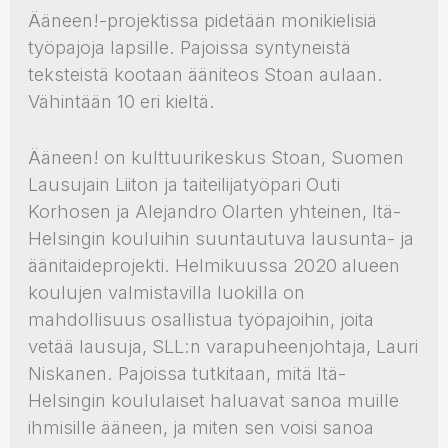
Ääneen!-projektissa pidetään monikielisiä
työpajoja lapsille. Pajoissa syntyneistä
teksteistä kootaan ääniteos Stoan aulaan.
Vähintään 10 eri kieltä.
Ääneen! on kulttuurikeskus Stoan, Suomen
Lausujain Liiton ja taiteilijatyöpari Outi
Korhosen ja Alejandro Olarten yhteinen, Itä-
Helsingin kouluihin suuntautuva lausunta- ja
äänitaideprojekti. Helmikuussa 2020 alueen
koulujen valmistavilla luokilla on
mahdollisuus osallistua työpajoihin, joita
vetää lausuja, SLL:n varapuheenjohtaja, Lauri
Niskanen. Pajoissa tutkitaan, mitä Itä-
Helsingin koululaiset haluavat sanoa muille
ihmisille ääneen, ja miten sen voisi sanoa