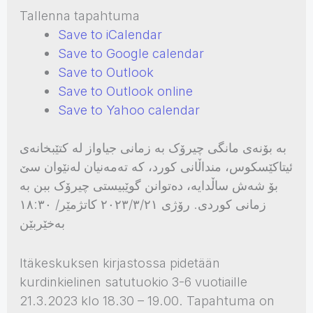
Tallenna tapahtuma
Save to iCalendar
Save to Google calendar
Save to Outlook
Save to Outlook online
Save to Yahoo calendar
بە بۆنەی مانگی چیرۆک بە زمانی جیاواز لە کتێبخانەی
ئیتاکێسکوس، منداڵانی کورد، کە تەمەنیان لەنێوان سێ
بۆ شەش ساڵدایه، دەتوانن گوێبیستی چیرۆک ببن بە
زمانی کوردی. رۆژی ٢٠٢٣/٣/٢١ کاتژمێر/ ١٨:٣٠
بەخێربێن
Itäkeskuksen kirjastossa pidetään
kurdinkielinen satutuokio 3-6 vuotiaille
21.3.2023 klo 18.30 – 19.00. Tapahtuma on