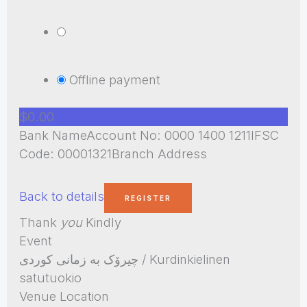
Offline payment
$0.00
Bank NameAccount No: 0000 1400 1211IFSC
Code: 00001321Branch Address
Back to details
Thank
you
Kindly
Event
چیرۆک بە زمانی کوردی / Kurdinkielinen
satutuokio
Venue Location