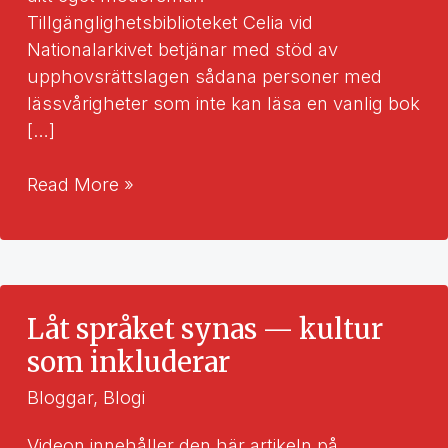
Tillgänglighetsbiblioteket Celia vid
Nationalarkivet betjänar med stöd av
upphovsrättslagen sådana personer med
lässvårigheter som inte kan läsa en vanlig bok
[…]
Tillgänglig
Read More »
litteratur
på
flera
språk
Låt språket synas — kultur
som inkluderar
Bloggar
,
Blogi
Videon innehåller den här artikeln på