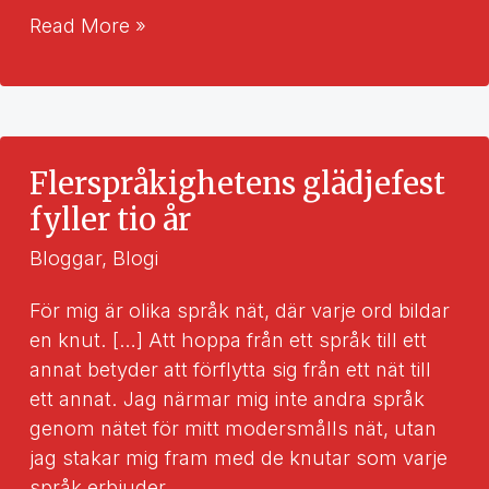
Språkkunskaperna
Read More »
utvecklas
på
jobbet
–
flerspråkighet
Flerspråkighetens glädjefest
som
fyller tio år
en
Bloggar
,
Blogi
resurs
i
För mig är olika språk nät, där varje ord bildar
arbetsgemenskaper
en knut. […] Att hoppa från ett språk till ett
annat betyder att förflytta sig från ett nät till
ett annat. Jag närmar mig inte andra språk
genom nätet för mitt modersmålls nät, utan
jag stakar mig fram med de knutar som varje
språk erbjuder.