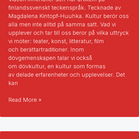
finlandssvenskt teckenspråk. Tecknade av
Magdalena Kintopf-Huuhka. Kultur berör oss
alla men inte alltid på samma sätt. Vad vi
upplever och tar till oss beror på vilka uttryck
vi möter: teater, konst, litteratur, film
och berättartraditioner. Inom
dövgemenskapen talar vi också
om dövkultur, en kultur som formas
av delade erfarenheter och upplevelser. Det
kan
Låt
Read More »
språket
synas
—
kultur