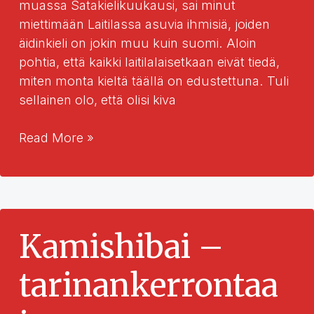
muassa Satakielikuukausi, sai minut
miettimään Laitilassa asuvia ihmisiä, joiden
äidinkieli on jokin muu kuin suomi. Aloin
pohtia, että kaikki laitilalaisetkaan eivät tiedä,
miten monta kieltä täällä on edustettuna. Tuli
sellainen olo, että olisi kiva
Laitilan
Read More »
kuukauden
kieli
vuonna
2024
Kamishibai –
tarinankerrontaa