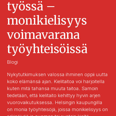
Lugha
työssä –
monikielisyys
voimavarana
työyhteisöissä
Blogi
Nykytutkimuksen valossa ihminen oppii uutta
koko elämänsä ajan. Kielitaitoa voi harjoitella
kuten mitä tahansa muuta taitoa. Samoin
tiedetään, että kielitaito kehittyy hyvin arjen
vuorovaikutuksessa. Helsingin kaupungilla
on monia työyhteisöjä, joissa monikielisyys on