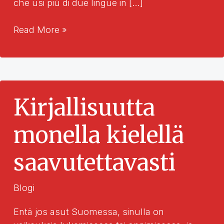
che usi più di due lingue in […]
Come
Read More »
le
drammaturgie
e
le
narrazioni
Kirjallisuutta
multilingue
possono
monella kielellä
contribuire
a
saavutettavasti
costruire
dialoghi
Blogi
di
pace
Entä jos asut Suomessa, sinulla on