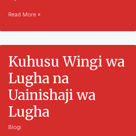
Monikielisyydestä
Read More »
ja
kielten
luokittelusta
Kuhusu Wingi wa
Lugha na
Uainishaji wa
Lugha
Blogi