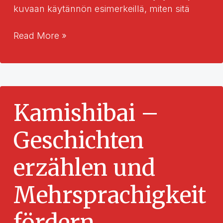
kuvaan käytännön esimerkeillä, miten sitä
Kamishibai
Read More »
–
tarinankerrontaa
ja
monikielisyyden
edistämistä
Kamishibai –
Geschichten
erzählen und
Mehrsprachigkeit
fördern