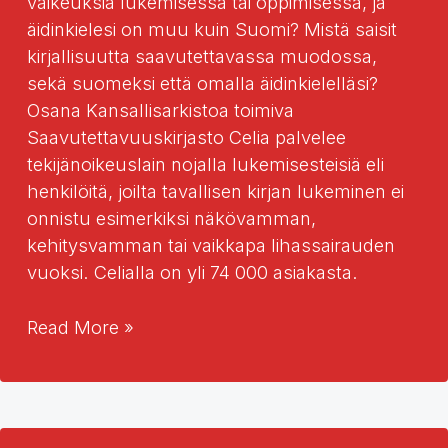
vaikeuksia lukemisessa tai oppimisessa, ja
äidinkielesi on muu kuin Suomi? Mistä saisit
kirjallisuutta saavutettavassa muodossa,
sekä suomeksi että omalla äidinkielelläsi?
Osana Kansallisarkistoa toimiva
Saavutettavuuskirjasto Celia palvelee
tekijänoikeuslain nojalla lukemisesteisiä eli
henkilöitä, joilta tavallisen kirjan lukeminen ei
onnistu esimerkiksi näkövamman,
kehitysvamman tai vaikkapa lihassairauden
vuoksi. Celialla on yli 74 000 asiakasta.
Kirjallisuutta
Read More »
monella
kielellä
saavutettavasti