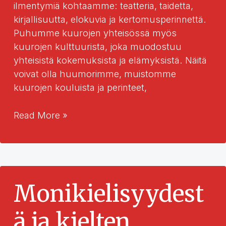
ilmentymiä kohtaamme: teatteria, taidetta,
kirjallisuutta, elokuvia ja kertomusperinnettä.
Puhumme kuurojen yhteisössä myös
kuurojen kulttuurista, joka muodostuu
yhteisistä kokemuksista ja elämyksistä. Näitä
voivat olla huumorimme, muistomme
kuurojen kouluista ja perinteet,
Anna
Read More »
kielen
näkyä
–
inklusiivinen
kulttuuri
Monikielisyydest
ä ja kielten