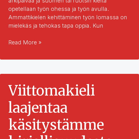
arkipäivää ja suomen tai ruotsin kieltä
opetellaan työn ohessa ja työn avulla.
Ammattikielen kehittäminen työn lomassa on
mielekäs ja tehokas tapa oppia. Kun
Kielitaito
Read More »
karttuu
työssä
–
monikielisyys
voimavarana
Viittomakieli
työyhteisöissä
laajentaa
käsitystämme