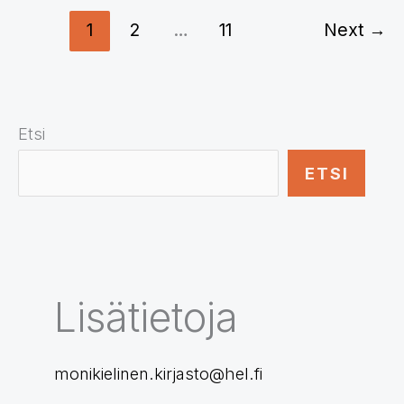
und
1
2
…
11
Next
→
Mehrsprachigkeit
fördern
Etsi
ETSI
Lisätietoja
monikielinen.kirjasto@hel.fi