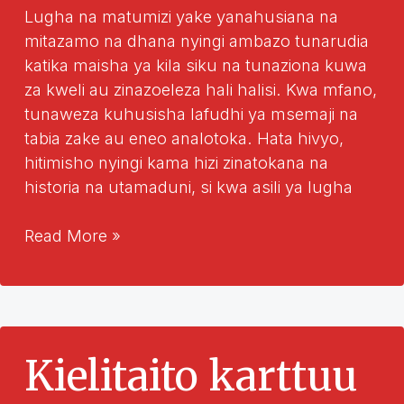
Lugha na matumizi yake yanahusiana na
mitazamo na dhana nyingi ambazo tunarudia
katika maisha ya kila siku na tunaziona kuwa
za kweli au zinazoeleza hali halisi. Kwa mfano,
tunaweza kuhusisha lafudhi ya msemaji na
tabia zake au eneo analotoka. Hata hivyo,
hitimisho nyingi kama hizi zinatokana na
historia na utamaduni, si kwa asili ya lugha
Kuhusu
Read More »
Wingi
wa
Lugha
na
Uainishaji
Kielitaito karttuu
wa