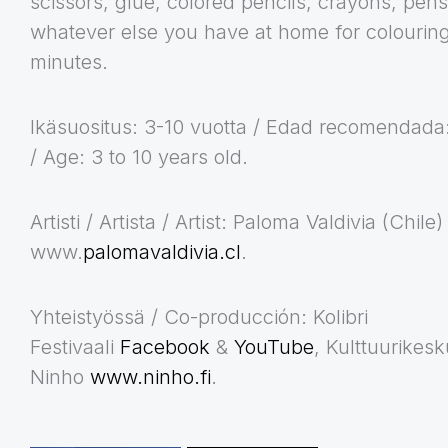
scissors, glue, colored pencils, crayons, pen
whatever else you have at home for colouring
minutes.
Ikäsuositus: 3-10 vuotta / Edad recomendada:
/ Age: 3 to 10 years old.
Artisti / Artista / Artist: Paloma Valdivia (Chile)
www.
palomavaldivia.cl
.
Yhteistyössä / Co-producción: Kolibri
Festivaali
Facebook
&
YouTube
, Kulttuurikes
Ninho
www.ninho.fi
.