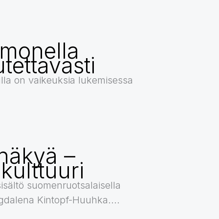
a monella
utettavasti
lla on vaikeuksia lukemisessa
näkyä –
 kulttuuri
sisältö suomenruotsalaisella
Magdalena Kintopf-Huuhka....