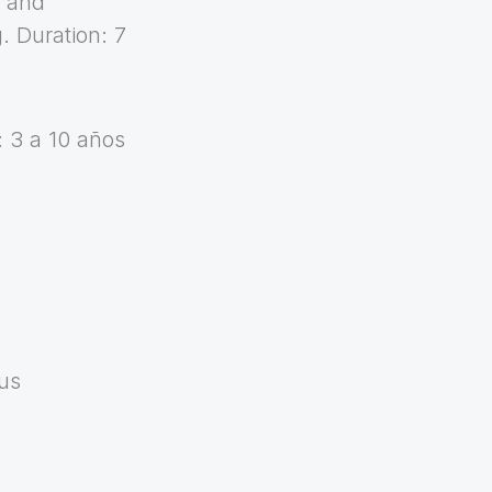
s and
. Duration: 7
 3 a 10 años
kus