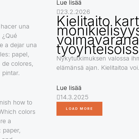
Lue lisää
23.2.2026
Kielitaito ka
monikielisyy
 hacer una
voimavaran
. ¿Qué
työyhteisöis
e a dejar una
les: papel,
Nykytutkimuksen valossa ihm
 de colores,
elämänsä ajan. Kielitaitoa voi.
pintar.
Lue lisää
14.3.2025
nish how to
LOAD MORE
Which colors
re a
: paper,