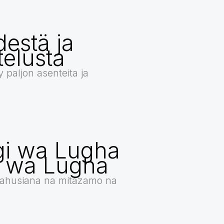
destä ja
telusta
yy paljon asenteita ja
i wa Lugha
i wa Lugha
ahusiana na mitazamo na