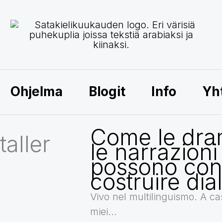
Ohjelma
Blogit
Info
Yh
Come le dra
taller
le narrazioni
possono cont
costruire dia
Vivo nel multilinguismo. A cas
miei...