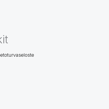
it
ietoturvaseloste