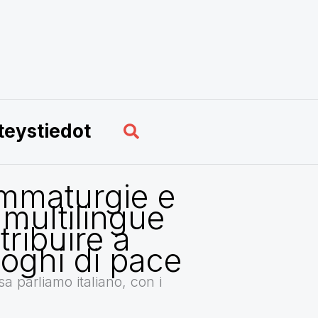
Hae
teystiedot
mmaturgie e
 multilingue
ribuire a
loghi di pace
a parliamo italiano, con i