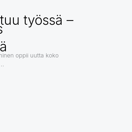
rttuu työssä –
s
a
sä
inen oppii uutta koko
..