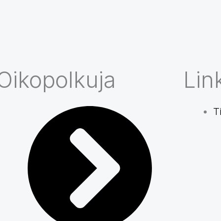
Oikopolkuja
Link
T