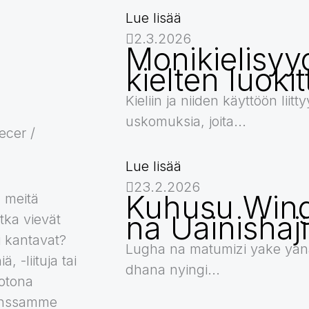
Lue lisää
2.3.2026
Monikielisyy
kielten luokit
Kieliin ja niiden käyttöön liitt
uskomuksia, joita...
ecer /
Lue lisää
23.2.2026
Kuhusu Wing
 meitä
na Uainishaj
tka vievät
i kantavat?
Lugha na matumizi yake yan
, -liituja tai
dhana nyingi...
kotona
kanssamme