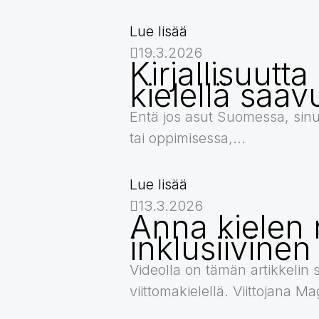
Lue lisää
19.3.2026
Kirjallisuutt
kielellä saav
Entä jos asut Suomessa, sinu
tai oppimisessa,...
Lue lisää
13.3.2026
Anna kielen 
inklusiivinen
Videolla on tämän artikkelin 
viittomakielellä. Viittojana 