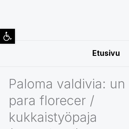
Siirry
sisältöön
Open toolbar
Etusivu
Paloma valdivia: un 
para florecer /
kukkaistyöpaja